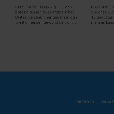
GELSENKIRCHEN (ANP) - Bij een
MADRID/CEUT
botsing tussen twee trams in het
Spaanse Guar
Duitse Gelsenkirchen zijn meer dan
15 augustus
twintig mensen gewond geraakt.
mensen kunn
Drie mensen zijn levensgevaarlijk
binnen te dri
gewond geraakt, zeven zwaar en
politie van 
veertien licht, melden plaatselijke
minutos zeg
media.
vooral op so
nauwlettend 
gehouden en 
genoemd als
nieuwe massal
meer dan een
beklemtoonde
Guardia Civil.
PRIKBORD
VACAT