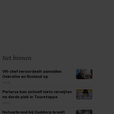
Net binnen
VN-chef veroordeelt aanvallen
Oekraïne en Rusland op
burgerdoelen
19:25
Pieterse kan zichzelf niets verwijten
na derde plek in Touretappe
19:22
Natuurbrand bij Ouddorp breidt