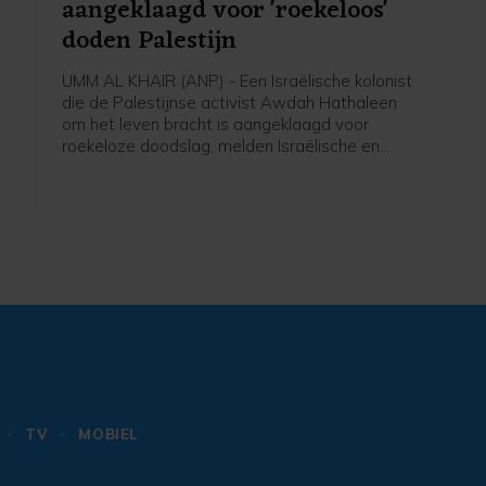
aangeklaagd voor 'roekeloos'
doden Palestijn
UMM AL KHAIR (ANP) - Een Israëlische kolonist
die de Palestijnse activist Awdah Hathaleen
om het leven bracht is aangeklaagd voor
roekeloze doodslag, melden Israëlische en
internationale media. Al Jazeera meldt op basis
ie
van de Israëlische mensenrechtenorganisatie
B'Tselem dat het de eerste keer is sinds 7
oktober 2023 dat een Israëliër is aangeklaagd
voor de dood van een Palestijn op de
Westelijke Jordaanoever.
r
TV
MOBIEL