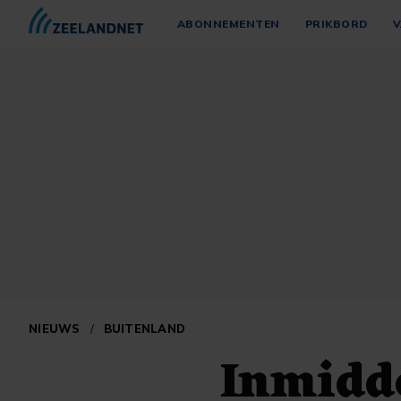
ABONNEMENTEN
PRIKBORD
V
NIEUWS
/
BUITENLAND
Inmidde