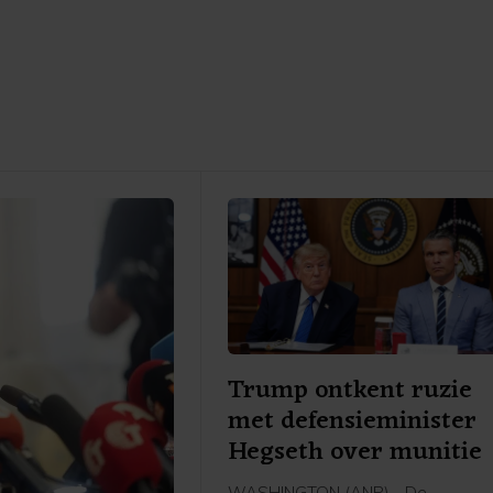
Trump ontkent ruzie
met defensieminister
Hegseth over munitie
WASHINGTON (ANP) - De