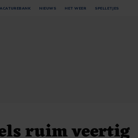
ACATUREBANK
NIEUWS
HET WEER
SPELLETJES
ls ruim veertig