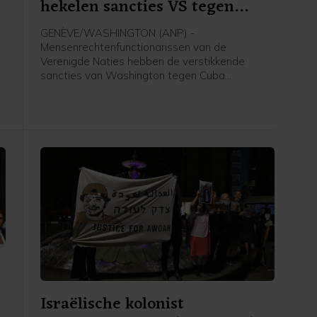
hekelen sancties VS tegen
Cuba
GENÈVE/WASHINGTON (ANP) -
Mensenrechtenfunctionarissen van de
Verenigde Naties hebben de verstikkende
sancties van Washington tegen Cuba
veroordeeld. De internationale gemeenschap
wordt opgeroepen te voorkomen dat het eiland
h
door gebrek aan eerste levensbehoeften "een
stil Gaza" wordt.
Israëlische kolonist