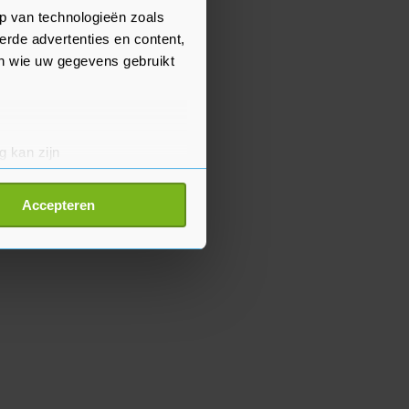
p van technologieën zoals
erde advertenties en content,
en wie uw gegevens gebruikt
g kan zijn
erprinting)
t
detailgedeelte
in. U kunt uw
Accepteren
p onze cookiepagina kun je