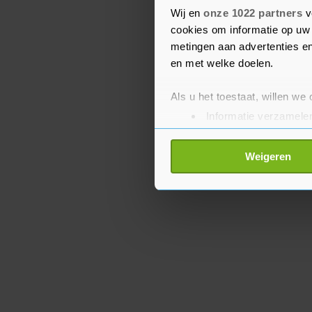
president Donald Trump 
Wij en
onze 1022 partners
v
hoog.
cookies om informatie op uw 
metingen aan advertenties en
en met welke doelen.
Als u het toestaat, willen we
Informatie verzamelen
Uw apparaat identific
Lees meer over hoe uw perso
Weigeren
toestemming op elk moment wi
Met cookies werkt onze websi
ons cookiebeleid bekijken en 