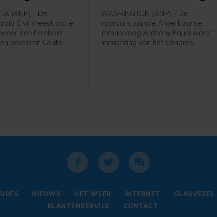
A (ANP) - De
WASHINGTON (ANP) - De
dia Civil vreest dat er
vooraanstaande Amerikaanse
 weer een heleboel
immunoloog Anthony Fauci wordt
en proberen Ceuta
minachting van het Congres
ngen. Bronnen bij de
verweten. Dit vanwege zijn
de nieuwszender 20
weigering inhoudelijke vragen te
gen dat de toestand
beantwoorden tijdens een
ciale media
hoorzitting over de coronacrisis. D
in de gaten wordt
commissie stemde donderdag of
dat 15 augustus is
hij kan worden doorverwezen naar
 datum voor een
het ministerie van Justitie om te
e intocht. Dit is "veel
worden vervolgd voor minachting
 gerucht",
van het Congres. Zoals verwacht
 een bron bij de
stemden van de aanwezigen acht
Republikeinse commissieleden voo
en vijf Democraten tegen.
URES
NIEUWS
HET WEER
INTERNET
GLASVEZEL
KLANTENSERVICE
CONTACT