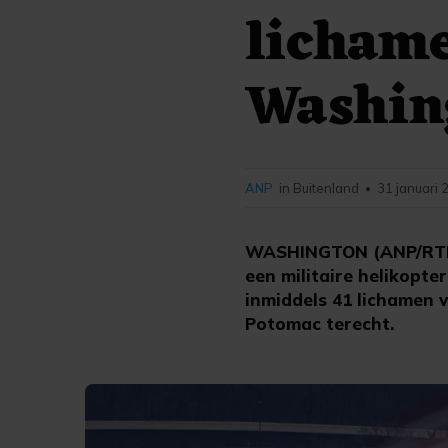
lichame
Washin
ANP
in Buitenland
31 januari 
•
WASHINGTON (ANP/RTR) 
een militaire helikopt
inmiddels 41 lichamen 
Potomac terecht.