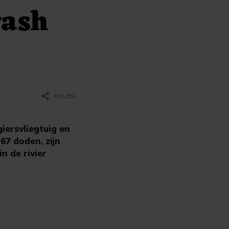
rash
share
DELEN
ersvliegtuig en
67 doden, zijn
n de rivier