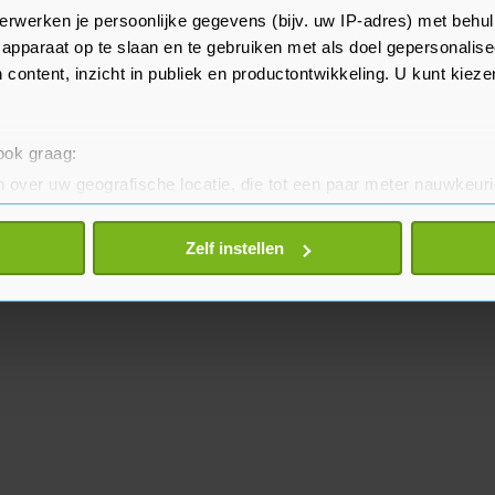
vloog de helikopter veel te
erwerken je persoonlijke gegevens (bijv. uw IP-adres) met behul
apparaat op te slaan en te gebruiken met als doel gepersonalise
 content, inzicht in publiek en productontwikkeling. U kunt kiez
 ook graag:
 over uw geografische locatie, die tot een paar meter nauwkeuri
eren door het actief te scannen op specifieke eigenschappen (fing
onlijke gegevens worden verwerkt en stel uw voorkeuren in he
Zelf instellen
jzigen of intrekken in de Cookieverklaring.
te beter en wordt jouw bezoek makkelijker en persoonlijker. O
je gemaakte keuze altijd wijzigen of intrekken.