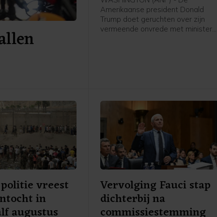
Amerikaanse president Donald
Trump doet geruchten over zijn
vermeende onvrede met minister
allen
van Defensie Pete Hegseth af als
"onwaar en totaal nergens op
gestoeld". In een bericht op Truth
Social schrijft Trump "extreem blij
te zijn met werk dat Pete Hegset
doet", om vervolgens enkele van
zijn successen op te sommen.
politie vreest
Vervolging Fauci stap
ntocht in
dichterbij na
lf augustus
commissiestemming