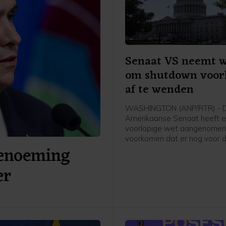
Senaat VS neemt w
om shutdown voor
af te wenden
WASHINGTON (ANP/RTR) - 
Amerikaanse Senaat heeft 
voorlopige wet aangenomen
voorkomen dat er nog voor 
benoeming
verkiezingen in november ee
zogenoemde shutdown komt
er
moeten nu afspraken gemaa
worden met het Huis van
Afgevaardigden, dat eerder
eigen plan kwam. Als dat niet
worden vanaf 30 september
overheidsdiensten stilgeleg