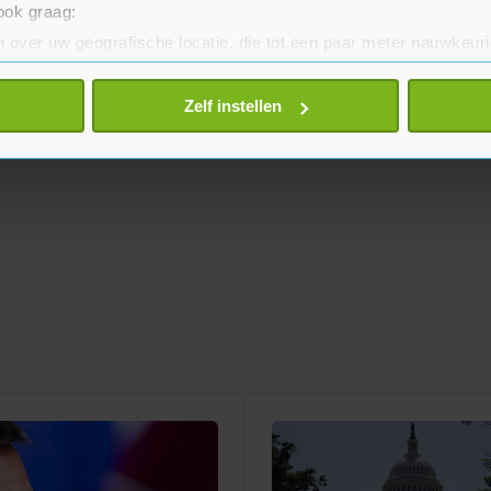
 ook graag:
 over uw geografische locatie, die tot een paar meter nauwkeuri
eren door het actief te scannen op specifieke eigenschappen (fing
onlijke gegevens worden verwerkt en stel uw voorkeuren in he
Zelf instellen
jzigen of intrekken in de Cookieverklaring.
te beter en wordt jouw bezoek makkelijker en persoonlijker. O
je gemaakte keuze altijd wijzigen of intrekken.