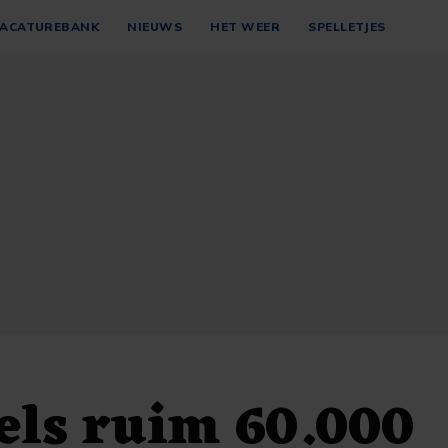
ACATUREBANK
NIEUWS
HET WEER
SPELLETJES
els ruim 60.000