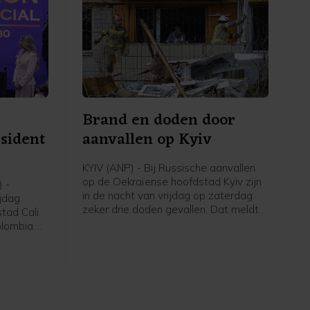
is.
Brand en doden door
sident
aanvallen op Kyiv
KYIV (ANP) - Bij Russische aanvallen
op de Oekraïense hoofdstad Kyiv zijn
 -
in de nacht van vrijdag op zaterdag
ijdag
zeker drie doden gevallen. Dat meldt
stad Cali
de militaire gouverneur van de stad,
olombia.
Tymoer Tkatsjenko. Onder de drie
n
doden in voorstad Brovary zou een
on in juni
kind zijn. Drie mensen raakten gewond.
punt de