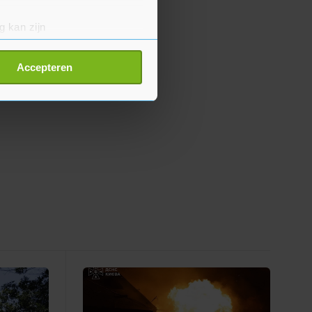
g kan zijn
erprinting)
t
detailgedeelte
in. U kunt uw
Accepteren
p onze cookiepagina kun je