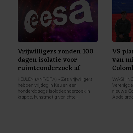
Vrijwilligers ronden 100
VS pl
dagen isolatie voor
van mi
ruimteonderzoek af
Colom
KEULEN (ANP/DPA) - Zes vrijwilligers
WASHINGT
hebben vrijdag in Keulen een
Verenigde
honderddaags isolatieonderzoek in
nieuwe Co
krappe, kunstmatig verlichte
Abdelardo 
omstandigheden afgerond. Het
met 1 milj
onderzoek vond plaats ter
Het geld 
voorbereiding op toekomstige
veilighei
ruimtemissies.
ministerie
een verkla