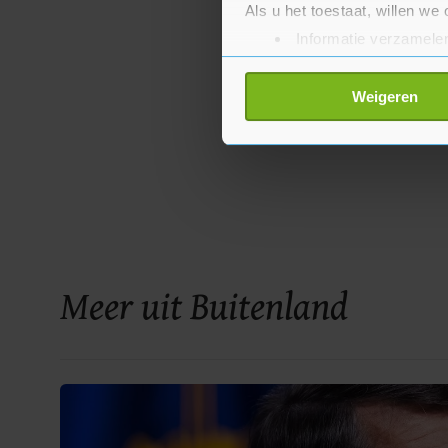
Als u het toestaat, willen we
Informatie verzamelen
Uw apparaat identific
Lees meer over hoe uw perso
Weigeren
toestemming op elk moment wi
Met cookies werkt onze websi
ons cookiebeleid bekijken en 
Meer uit Buitenland