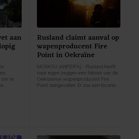
et aan
Rusland claimt aanval op
lopig
wapenproducent Fire
Point in Oekraïne
De
MOSKOU (ANP/DPA) - Rusland heeft
een
naar eigen zeggen een fabriek van de
 om te
Oekraïense wapenproducent Fire
de
Point aangevallen. Er zou een locatie
n
getroffen zijn waar onderdelen en
. Er
koppen voor de kruisraket Flamingo
kt
gemaakt worden. Ook werd bij Kyiv
een olieopslag getroffen die volgens
 met een
Rusland werd gebruikt om brandstof
 lukt,
te leveren aan de Oekraïense
 veel
krijgsmacht.
d omdat er