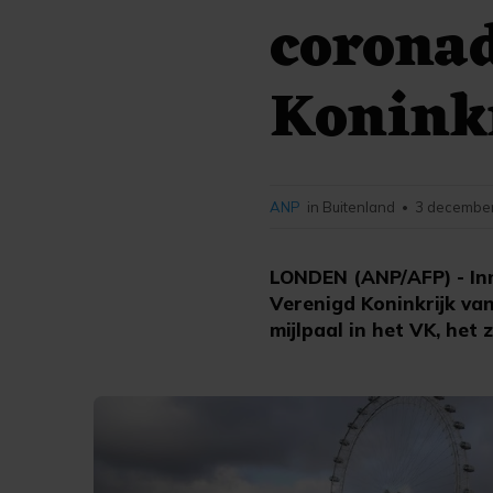
coronad
Konink
ANP
in Buitenland
3 december
•
LONDEN (ANP/AFP) - Inm
Verenigd Koninkrijk van
mijlpaal in het VK, het