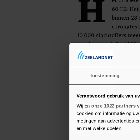
H
et officiël
60.113. He
binnen 28 
coronatest 
10.000 slachtoffers mee
doodsoorzaak Covid-19 
staan.
In het VK werden tot nu
Toestemming
besmettingen geregistre
Verantwoord gebruik van u
Wij en
onze 1022 partners
v
cookies om informatie op uw 
metingen aan advertenties en
en met welke doelen.