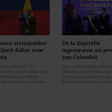
geen geld meer beschikbaar 
annen steunpakket
De la Espriella
ljard dollar voor
ingezworen als pre
bia
van Colombia
ON (ANP/AFP) - De
CALI (ANP/AFP/BLOOMBERG)
 Staten zijn voornemens de
Abelardo de la Espriella is vr
lombiaanse president
tijdens een ceremonie in de 
de la Espriella te steunen
beëdigd als president van C
ard dollar (865 miljoen euro).
De door de Verenigde State
is bedoeld voor
gesteunde rechtse politicus w
dsmaatregelen, aldus het
met minder dan een procent
 van Buitenlandse Zaken in
verkiezingen.
ring.