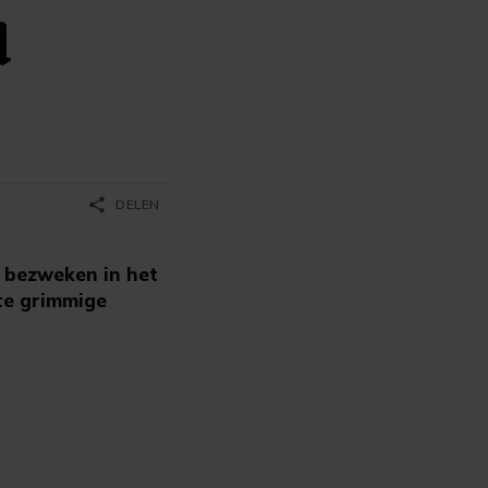
d
share
DELEN
s bezweken in het
ste grimmige