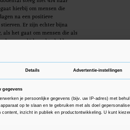
e dodental steeg met 414 naar
t gaat hierbij om mensen die
dagen na een positieve
stierven. Er zijn echter bijna
r, als het gaat om mensen die als
op hun overlijdensakte hebben
 toe ruim 1,67 miljoen
Details
Advertentie-instellingen
erd.
w gegevens
erwerken je persoonlijke gegevens (bijv. uw IP-adres) met behul
apparaat op te slaan en te gebruiken met als doel gepersonalise
 content, inzicht in publiek en productontwikkeling. U kunt kiez