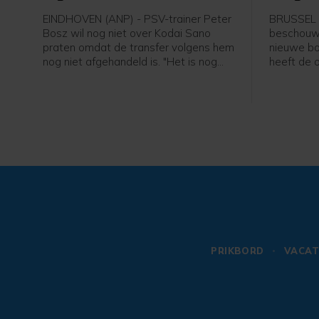
EINDHOVEN (ANP) - PSV-trainer Peter
BRUSSEL 
Bosz wil nog niet over Kodai Sano
beschouwt 
praten omdat de transfer volgens hem
nieuwe bo
nog niet afgehandeld is. "Het is nog
heeft de 
niet helemaal rond. Zolang hij niet mijn
gezegd bij
speler is, praat ik niet over hem", zei
Belgische 
Peter Bosz in aanloop naar de eerste
erg blij da
wedstrijd van PSV zaterdag thuis
past bij m
tegen Fortuna Sittard.
Bommel. "
wil. Ik heb
PRIKBORD
VACAT