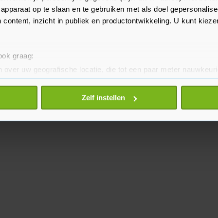
apparaat op te slaan en te gebruiken met als doel gepersonalise
 content, inzicht in publiek en productontwikkeling. U kunt kiez
 ook graag:
 over uw geografische locatie, die tot een paar meter nauwkeuri
eren door het actief te scannen op specifieke eigenschappen (fing
onlijke gegevens worden verwerkt en stel uw voorkeuren in he
Zelf instellen
jzigen of intrekken in de Cookieverklaring.
te beter en wordt jouw bezoek makkelijker en persoonlijker. O
je gemaakte keuze altijd wijzigen of intrekken.