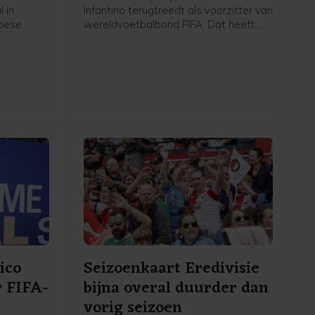
 in
Infantino terugtreedt als voorzitter van
opese
wereldvoetbalbond FIFA. Dat heeft
ies.
voorzitter Lise Klaveness, al jaren een
er van
van de felste critici van de FIFA-baas,
et van de
gezegd na een bijeenkomst van de
ianni
verschillende partijen uit het Noorse
ese
voetbal.
n aan hun
t beste is
ekent dat
oeten
beuren",
 een
euw-
ico
Seizoenkaart Eredivisie
r FIFA-
bijna overal duurder dan
vorig seizoen