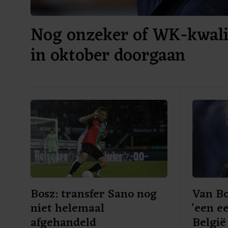
Nog onzeker of WK-kwalif
in oktober doorgaan
Bosz: transfer Sano nog
Van B
niet helemaal
'een e
afgehandeld
België 