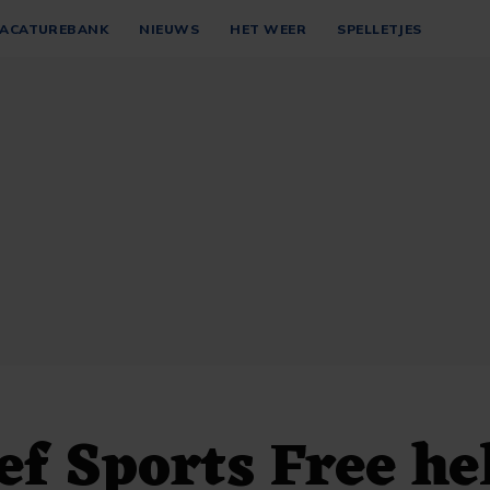
ACATUREBANK
NIEUWS
HET WEER
SPELLETJES
ief Sports Free he