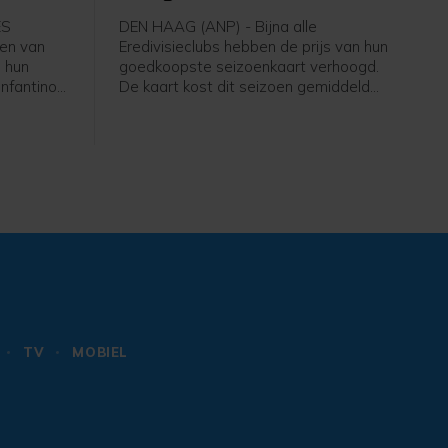
ES
DEN HAAG (ANP) - Bijna alle
en van
Eredivisieclubs hebben de prijs van hun
 hun
goedkoopste seizoenkaart verhoogd.
Infantino
De kaart kost dit seizoen gemiddeld
igt nog
266 euro, iets meer dan vorig jaar. Dat
 intrekken
blijkt uit een analyse van het ANP op
basis van een rondvraag langs alle
e
clubs.
s.
TV
MOBIEL