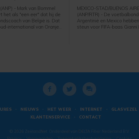
(ANP) - Mark van Bommel
MEXICO-STAD/BUENOS AIR
het als "een eer" dat hij de
(ANP/RTR) - De voetbalbond
ndscoach van België is. Dat
Argentinië en Mexico hebben
oud-international van Oranje
steun voor FIFA-baas Gianni 
 zijn presentatie bij de
uitgesproken. De voorzitter l
voetbalbond. "Ik ben heel
altijd onder vuur ondanks het
t ik hier zit. Deze uitdaging
van het omstreden
ij", zei de 49-jarige Van
commercialiseringsplan en d
Dit is een baan die iedereen
woensdag gemaakte excuse
 er ook niet over getwijfeld."
URES
NIEUWS
HET WEER
INTERNET
GLASVEZEL
KLANTENSERVICE
CONTACT
© 2026
ZeelandNet
. Onderdeel van
DELTA Fiber Nederland B.V.
Privacy
Voorwaarden
Toegankelijksheidverklaring
Cookies