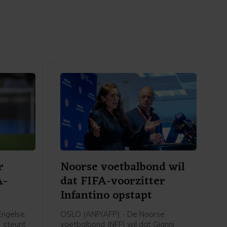
r
Noorse voetbalbond wil
A-
dat FIFA-voorzitter
Infantino opstapt
Engelse
OSLO (ANP/AFP) - De Noorse
) steunt
voetbalbond (NFF) wil dat Gianni