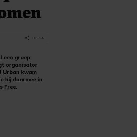
 komen
share
DELEN
l een groep
egt organisator
nal Urban kwam
e hij daarmee in
s Free.