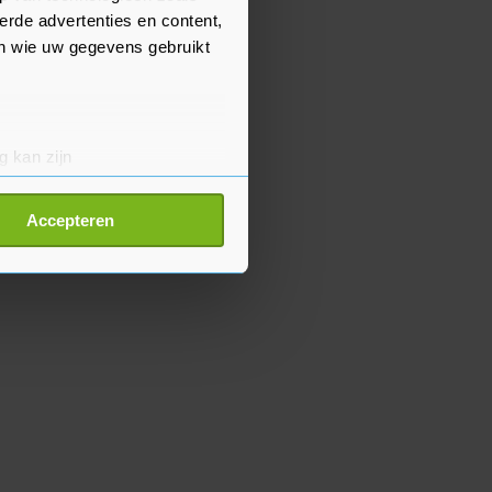
erde advertenties en content,
en wie uw gegevens gebruikt
g kan zijn
erprinting)
t
detailgedeelte
in. U kunt uw
Accepteren
p onze cookiepagina kun je