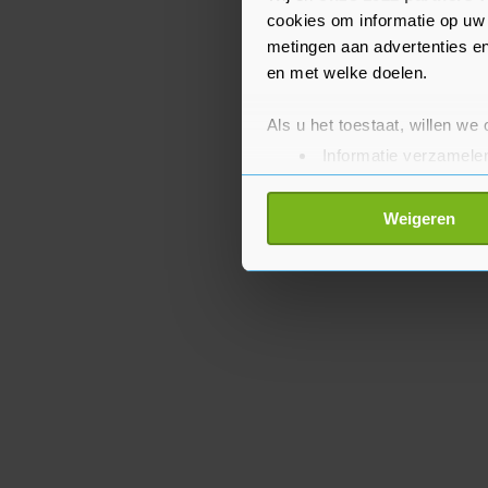
loopbaan.
cookies om informatie op uw 
metingen aan advertenties en
en met welke doelen.
Als u het toestaat, willen we
Informatie verzamelen
Uw apparaat identific
Lees meer over hoe uw perso
Weigeren
toestemming op elk moment wi
Met cookies werkt onze websi
ons cookiebeleid bekijken en 