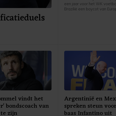
een jaar voor het WK voetbal
Brazilië een boycot van Eur
icatieduels
speelsters van FIFA-competit
Daarmee schaart de speelst
Chelsea zich achter het verz
UEFA tegen FIFA-voorzitter G
Infantino. "Ik denk dat Europ
speelsters zullen vasthoude
overtuigingen. En aan wat he
voor onze sport. Als dat bet
we sommige competities m
boycotten, dan moet dat ge
aldus Bronze in aanloop van
oefenduel met Chelsea in Ni
Zeeland tegen Auckland.
ommel vindt het
Argentinië en Mex
er' bondscoach van
spreken steun voo
te zijn
baas Infantino uit