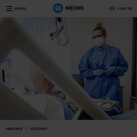
MENU
LOG IN
NIEUWS
/
GEZOND