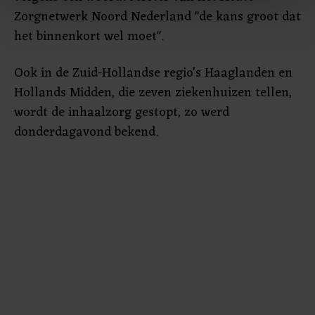
Zorgnetwerk Noord Nederland "de kans groot dat
Met cookies werkt onze website beter en wordt jouw
het binnenkort wel moet".
bezoek makkelijker en persoonlijker. Op
onze cookiepagina kun je ons cookiebeleid bekijken en je
Ook in de Zuid-Hollandse regio’s Haaglanden en
gemaakte keuze altijd wijzigen of intrekken.
Hollands Midden, die zeven ziekenhuizen tellen,
wordt de inhaalzorg gestopt, zo werd
donderdagavond bekend.