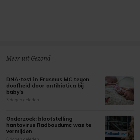
Meer uit Gezond
DNA-test in Erasmus MC tegen
doofheid door antibiotica bij
baby's
3 dagen geleden
Onderzoek: blootstelling
hantavirus Radboudumc was te
vermijden
6 dagen geleden