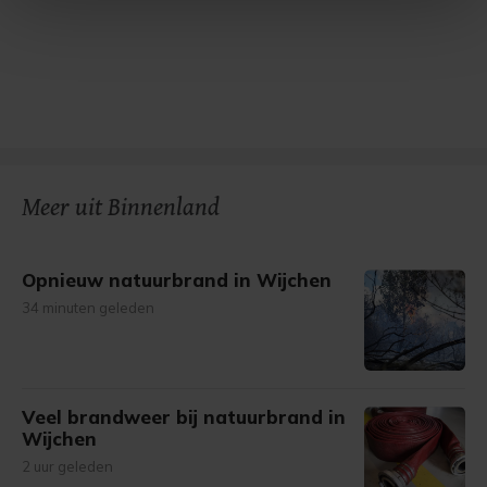
Met cookies werkt onze website beter en wordt jouw
bezoek makkelijker en persoonlijker. Op
onze cookiepagina kun je ons cookiebeleid bekijken en je
gemaakte keuze altijd wijzigen of intrekken.
Meer uit Binnenland
Opnieuw natuurbrand in Wijchen
34 minuten geleden
Veel brandweer bij natuurbrand in
Wijchen
2 uur geleden