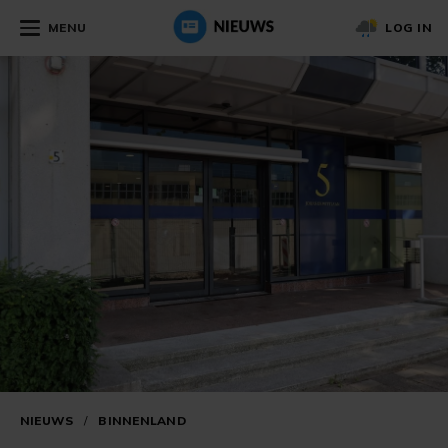
MENU
LOG IN
NIEUWS
/
BINNENLAND