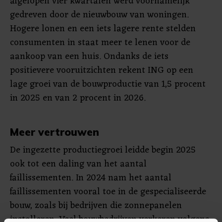
afgelopen vier kwartalen werd voornamelijk
gedreven door de nieuwbouw van woningen.
Hogere lonen en een iets lagere rente stelden
consumenten in staat meer te lenen voor de
aankoop van een huis. Ondanks de iets
positievere vooruitzichten rekent ING op een
lage groei van de bouwproductie van 1,5 procent
in 2025 en van 2 procent in 2026.
Meer vertrouwen
De ingezette productiegroei leidde begin 2025
ook tot een daling van het aantal
faillissementen. In 2024 nam het aantal
faillissementen vooral toe in de gespecialiseerde
bouw, zoals bij bedrijven die zonnepanelen
installeren. Veel bouwbedrijven verkeren volgens