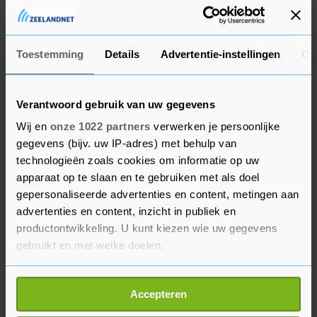
ING echter in goede financiële staat, waardoor
het totale aantal faillissementen beperkt blijft.
Toestemming
Details
Advertentie-instellingen
Ov
Ook kijken aannemers met meer vertrouwen
vooruit en zijn ze positief over de ontwikkeling
Verantwoord gebruik van uw gegevens
van hun orderboeken en meer bereid om
Wij en
onze 1022 partners
verwerken je persoonlijke
personeel aan te nemen. Begin 2024 was het
gegevens (bijv. uw IP-adres) met behulp van
ondernemersvertrouwen nog bijna negatief, maar
technologieën zoals cookies om informatie op uw
sindsdien neemt het gestaag toe.
apparaat op te slaan en te gebruiken met als doel
gepersonaliseerde advertenties en content, metingen aan
Steeds meer bouwers willen ook hun
advertenties en content, inzicht in publiek en
verkoopprijzen verhogen in 2025. In juni 2025 gaf
productontwikkeling. U kunt kiezen wie uw gegevens
ongeveer een derde van alle bouwbedrijven aan
gebruikt en met welke doelen.
prijsstijgingen te willen doorvoeren. Volgens ING
Als u het toestaat, willen we ook graag:
stijgen de materiaalkosten nauwelijks, maar
Accepteren
Informatie verzamelen over uw geografische
nemen de loonkosten wel behoorlijk toe en is er
locatie, die tot een paar meter nauwkeurig kan zijn