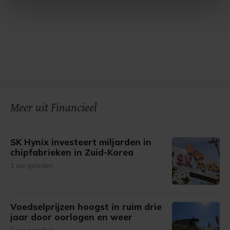
intrekken in de Cookieverklaring.
Met cookies werkt onze website beter en wordt jouw
bezoek makkelijker en persoonlijker. Op
onze cookiepagina kun je ons cookiebeleid bekijken en je
gemaakte keuze altijd wijzigen of intrekken.
Meer uit Financieel
SK Hynix investeert miljarden in
chipfabrieken in Zuid-Korea
1 uur geleden
Voedselprijzen hoogst in ruim drie
jaar door oorlogen en weer