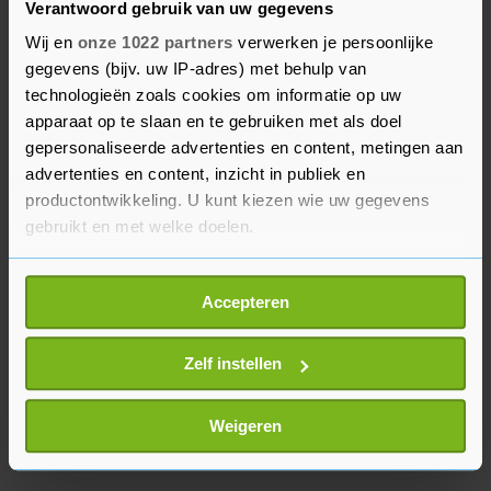
Verantwoord gebruik van uw gegevens
op 69 punten, dezelfde score als in juni.
Wij en
onze 1022 partners
verwerken je persoonlijke
gegevens (bijv. uw IP-adres) met behulp van
Daarmee zijn beleggers dus pessimistischer dan
technologieën zoals cookies om informatie op uw
aan het begin van de coronacrisis. Alleen in
apparaat op te slaan en te gebruiken met als doel
februari van dit jaar was het vertrouwen met 68
gepersonaliseerde advertenties en content, metingen aan
punten nog een klein beetje lager. Iedere stand
advertenties en content, inzicht in publiek en
boven de honderd wijst op optimisme, onder de
productontwikkeling. U kunt kiezen wie uw gegevens
honderd juist op pessimisme.
gebruikt en met welke doelen.
Als u het toestaat, willen we ook graag:
Accepteren
Informatie verzamelen over uw geografische
locatie, die tot een paar meter nauwkeurig kan zijn
Uw apparaat identificeren door het actief te
Zelf instellen
scannen op specifieke eigenschappen (fingerprinting)
Lees meer over hoe uw persoonlijke gegevens worden
Weigeren
verwerkt en stel uw voorkeuren in het
detailgedeelte
in.
U kunt uw toestemming op elk moment wijzigen of