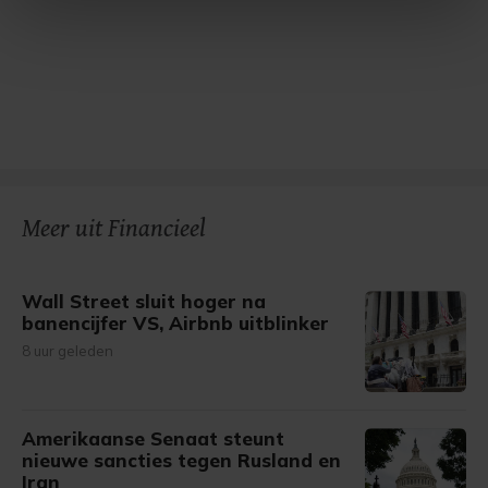
intrekken in de Cookieverklaring.
Met cookies werkt onze website beter en wordt jouw
bezoek makkelijker en persoonlijker. Op
onze cookiepagina kun je ons cookiebeleid bekijken en je
gemaakte keuze altijd wijzigen of intrekken.
Meer uit Financieel
Wall Street sluit hoger na
banencijfer VS, Airbnb uitblinker
8 uur geleden
Amerikaanse Senaat steunt
nieuwe sancties tegen Rusland en
Iran