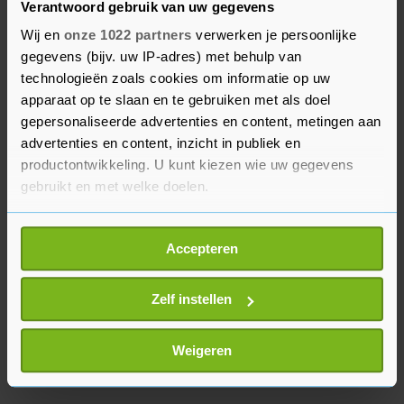
Verantwoord gebruik van uw gegevens
op 69 punten, dezelfde score als in juni.
Wij en
onze 1022 partners
verwerken je persoonlijke
gegevens (bijv. uw IP-adres) met behulp van
Daarmee zijn beleggers dus pessimistischer dan
technologieën zoals cookies om informatie op uw
aan het begin van de coronacrisis. Alleen in
apparaat op te slaan en te gebruiken met als doel
februari van dit jaar was het vertrouwen met 68
gepersonaliseerde advertenties en content, metingen aan
punten nog een klein beetje lager. Iedere stand
advertenties en content, inzicht in publiek en
boven de honderd wijst op optimisme, onder de
productontwikkeling. U kunt kiezen wie uw gegevens
honderd juist op pessimisme.
gebruikt en met welke doelen.
Als u het toestaat, willen we ook graag:
Accepteren
Informatie verzamelen over uw geografische
locatie, die tot een paar meter nauwkeurig kan zijn
Uw apparaat identificeren door het actief te
Zelf instellen
scannen op specifieke eigenschappen (fingerprinting)
Lees meer over hoe uw persoonlijke gegevens worden
Weigeren
verwerkt en stel uw voorkeuren in het
detailgedeelte
in.
U kunt uw toestemming op elk moment wijzigen of