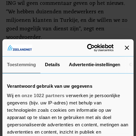
ING wil geen commentaar geven op het nieuws.
"We hebben duizenden medewerkers en
miljoenen klanten in Turkije, en die willen we zo
goed mogelijk van dienst zijn", zegt een
woordvoerder.
Volgens de zegsman is Turkije niet de
belangrijkste markt voor ING, "maar ook niet
Toestemming
Details
Advertentie-instellingen
Ov
onbelangrijk". Het financiële concern schaart het
land onder zijn groeimarkten, waar de verwachte
economische groei voor meer klantenaanwas zal
Verantwoord gebruik van uw gegevens
zorgen.
Wij en
onze 1022 partners
verwerken je persoonlijke
gegevens (bijv. uw IP-adres) met behulp van
technologieën zoals cookies om informatie op uw
apparaat op te slaan en te gebruiken met als doel
gepersonaliseerde advertenties en content, metingen aan
advertenties en content, inzicht in publiek en