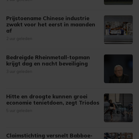
Prijstoename Chinese industrie
zwakt voor het eerst in maanden
af
2 uur geleden
Bedreigde Rheinmetall-topman
krijgt dag en nacht beveiliging
3 uur geleden
Hitte en droogte kunnen groei
economie tenietdoen, zegt Triodos
5 uur geleden
Claimstichting versnelt Babboe-