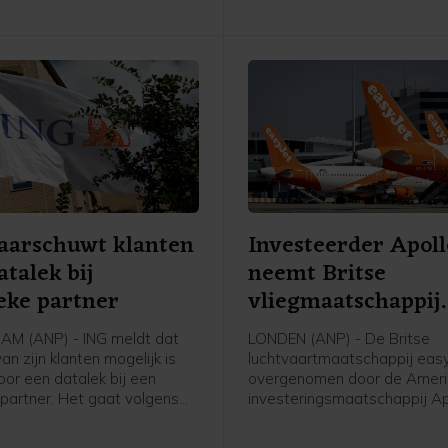
Bloomberg voor het eerst s
dat over een volledige maa
enkel vat Saudische olie is
geïmporteerd in de VS.
aarschuwt klanten
Investeerder Apoll
atalek bij
neemt Britse
ieke partner
vliegmaatschappij
easyJet over
M (ANP) - ING meldt dat
LONDEN (ANP) - De Britse
an zijn klanten mogelijk is
luchtvaartmaatschappij eas
oor een datalek bij een
overgenomen door de Amer
 partner. Het gaat volgens
investeringsmaatschappij Ap
m een groep klanten die met
Global Management voor ee
 punten bij ING een fysiek
van 5,7 miljard pond, omger