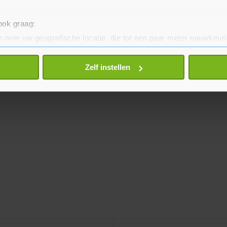
 ook graag:
 over uw geografische locatie, die tot een paar meter nauwkeuri
eren door het actief te scannen op specifieke eigenschappen (fing
onlijke gegevens worden verwerkt en stel uw voorkeuren in he
Zelf instellen
jzigen of intrekken in de Cookieverklaring.
te beter en wordt jouw bezoek makkelijker en persoonlijker. O
je gemaakte keuze altijd wijzigen of intrekken.