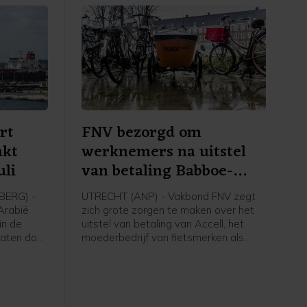
rt
FNV bezorgd om
akt
werknemers na uitstel
uli
van betaling Babboe-
moeder
ERG) -
UTRECHT (ANP) - Vakbond FNV zegt
-Arabië
zich grote zorgen te maken over het
in de
uitstel van betaling van Accell, het
vaten door
moederbedrijf van fietsmerken als
ten en de
Babboe en Batavus. Woensdag
 Hormuz,
meldde de internationale fietsfabrikant
na cijfers
met hoofdkantoor in Amsterdam dat
het uitstel is verleend aan zijn
gens
Nederlandse entiteiten. Dit brengt