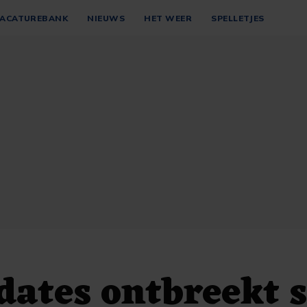
ACATUREBANK
NIEUWS
HET WEER
SPELLETJES
dates ontbreekt 