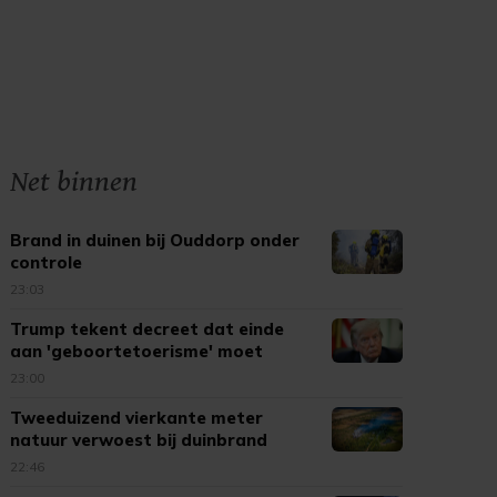
Net binnen
Brand in duinen bij Ouddorp onder
controle
23:03
Trump tekent decreet dat einde
aan 'geboortetoerisme' moet
maken
23:00
Tweeduizend vierkante meter
natuur verwoest bij duinbrand
Ouddorp
22:46