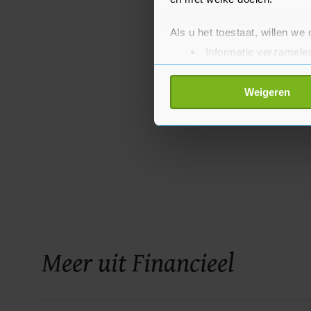
Als u het toestaat, willen we
Informatie verzamelen
Uw apparaat identific
Lees meer over hoe uw perso
Weigeren
toestemming op elk moment wi
Met cookies werkt onze websi
ons cookiebeleid bekijken en 
Meer uit Financieel