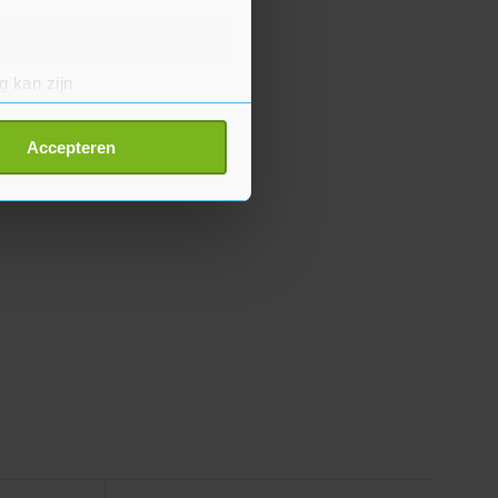
g kan zijn
erprinting)
t
detailgedeelte
in. U kunt uw
Accepteren
p onze cookiepagina kun je