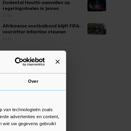
Dodental Houthi-aanvallen op
regeringsdoelen in Jemen
opgelopen
22:32
Afrikaanse voetbalbond blijft FIFA-
voorzitter Infantino steunen
22:31
Over
p van technologieën zoals
erde advertenties en content,
en wie uw gegevens gebruikt