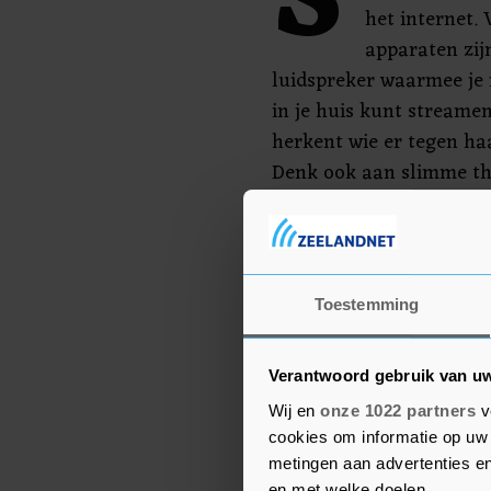
S
het internet.
apparaten zij
luidspreker waarmee je 
in je huis kunt streamen
herkent wie er tegen ha
Denk ook aan slimme th
"Juist bij slimme appara
consumenten weten hoe 
Dan weet je namelijk oo
Toestemming
veilig gebruikt kan wor
directeur consumenten 
Verantwoord gebruik van u
Wij en
onze 1022 partners
v
cookies om informatie op uw 
metingen aan advertenties en
en met welke doelen.