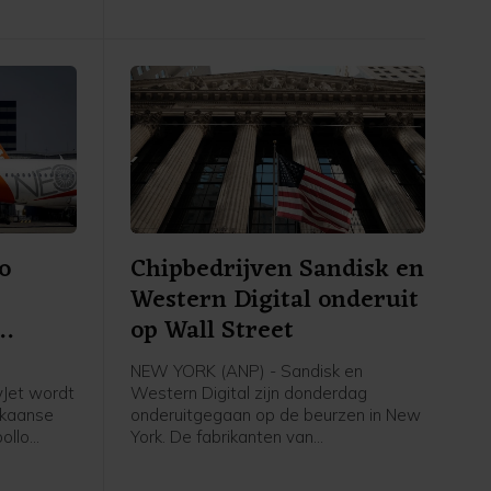
inds 1985
voor de 234 werknemers in Nederland
nd geen
grote onzekerheid met zich mee over
hun baan, inkomen en toekomst, aldus
de grootste vakbond van Nederland.
o
Chipbedrijven Sandisk en
Western Digital onderuit
op Wall Street
NEW YORK (ANP) - Sandisk en
yJet wordt
Western Digital zijn donderdag
ikaanse
onderuitgegaan op de beurzen in New
ollo
York. De fabrikanten van
n bedrag
geheugenchips en
ekend ruim
dataopslagapparatuur deden