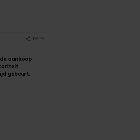
share
DELEN
 de aankoop
oriteit
jd gebeurt.