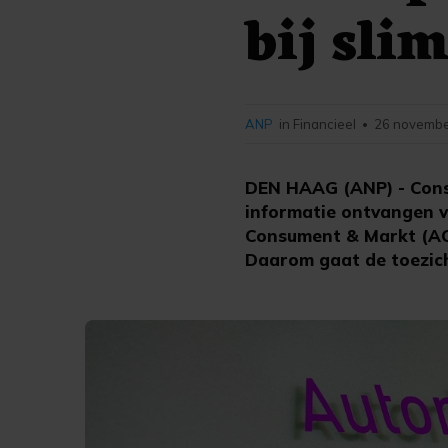
bij sli
ANP
in Financieel
26 novembe
•
DEN HAAG (ANP) - Con
informatie ontvangen v
Consument & Markt (ACM
Daarom gaat de toezich