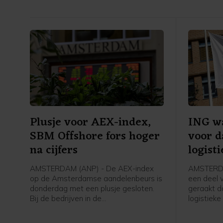
Plusje voor AEX-index,
ING w
SBM Offshore fors hoger
voor d
na cijfers
logist
AMSTERDAM (ANP) - De AEX-index
AMSTERDA
op de Amsterdamse aandelenbeurs is
een deel v
donderdag met een plusje gesloten.
geraakt d
Bij de bedrijven in de
logistieke
hoofdgraadmeter was de maritieme
de bank o
oliedienstverlener SBM Offshore een
gespaarde