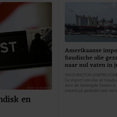
Amerikaanse impo
Saudische olie gez
naar nul vaten in j
WASHINGTON (ANP/BLOOMB
De import van olie uit Saudi
door de Verenigde Staten is 
maand juli gedaald naar nul 
andisk en
de oorlog in het Midden-Oos
blokkade van de Straat van
aldus persbureau Bloomberg 
van het Amerikaanse
energieministerie. Het is vol