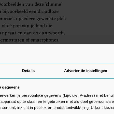
 Voorbeelden van deze 'slimme'
n bijvoorbeeld een draadloze
muziek op iedere gewenste plek
 of de pop van je kind die
ar praat en dan ook antwoordt.
ermostaten of smartphones.
ten is het van groot belang dat
het is geregeld met updates.
k hoe lang het apparaat goed en
Details
Advertentie-instellingen
den", zegt Edwin van Houten,
bij de ACM.
w gegevens
erwerken je persoonlijke gegevens (bijv. uw IP-adres) met behul
apparaat op te slaan en te gebruiken met als doel gepersonalise
 content, inzicht in publiek en productontwikkeling. U kunt kiez