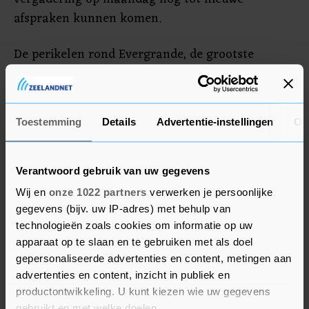
afspraken kunnen komen.
De perikelen rond Evergrande, de grootste
projectontwikkelaar in China, zorgden afgelopen
weken ook voor veel onrust. Het concern kan zijn
betalingsverplichtingen op een uitstaande schuld
Toestemming
Details
Advertentie-instellingen
Ov
van honderden miljarden dollars mogelijk niet
nakomen. Evergrande is inmiddels begonnen met
het terugbetalen van een deel van de uitstaande
Verantwoord gebruik van uw gegevens
schuld, maar daarmee lijkt de kwestie nog niet
Wij en
onze 1022 partners
verwerken je persoonlijke
voorbij.
gegevens (bijv. uw IP-adres) met behulp van
technologieën zoals cookies om informatie op uw
Ook dreigde recent een 'shutdown' van de
apparaat op te slaan en te gebruiken met als doel
gepersonaliseerde advertenties en content, metingen aan
Amerikaanse overheid. Een noodwet kon dat
advertenties en content, inzicht in publiek en
ternauwernood voorkomen, maar daarmee is de
productontwikkeling. U kunt kiezen wie uw gegevens
gevreesde sluiting van overheidsdiensten slechts
gebruikt en met welke doelen.