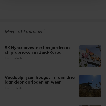
Met cookies werkt onze website beter en wordt jouw
bezoek makkelijker en persoonlijker. Op
onze cookiepagina kun je ons cookiebeleid bekijken en je
gemaakte keuze altijd wijzigen of intrekken.
Meer uit Financieel
SK Hynix investeert miljarden in
chipfabrieken in Zuid-Korea
1 uur geleden
Voedselprijzen hoogst in ruim drie
jaar door oorlogen en weer
1 uur geleden