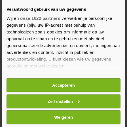
Verantwoord gebruik van uw gegevens
Wij en
onze 1022 partners
verwerken je persoonlijke
gegevens (bijv. uw IP-adres) met behulp van
technologieën zoals cookies om informatie op uw
apparaat op te slaan en te gebruiken met als doel
gepersonaliseerde advertenties en content, metingen aan
advertenties en content, inzicht in publiek en
productontwikkeling. U kunt kiezen wie uw gegevens
gebruikt en met welke doelen.
Meer uit Financieel
Als u het toestaat, willen we ook graag:
Accepteren
Informatie verzamelen over uw geografische
Wall Street sluit hoger na
locatie, die tot een paar meter nauwkeurig kan zijn
banencijfer VS, Airbnb uitblinker
Uw apparaat identificeren door het actief te
Zelf instellen
45 minuten geleden
scannen op specifieke eigenschappen (fingerprinting)
Lees meer over hoe uw persoonlijke gegevens worden
Weigeren
verwerkt en stel uw voorkeuren in het
detailgedeelte
in.