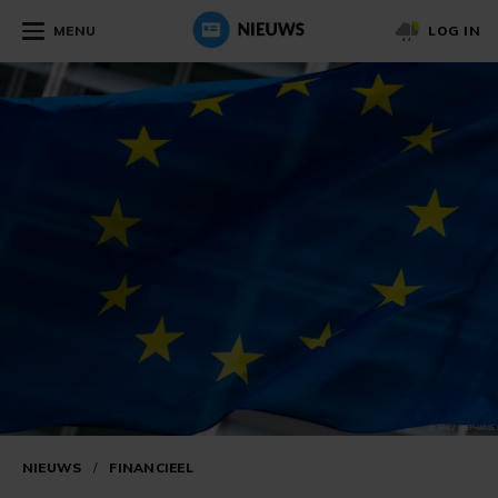
MENU
LOG IN
NIEUWS
/
FINANCIEEL