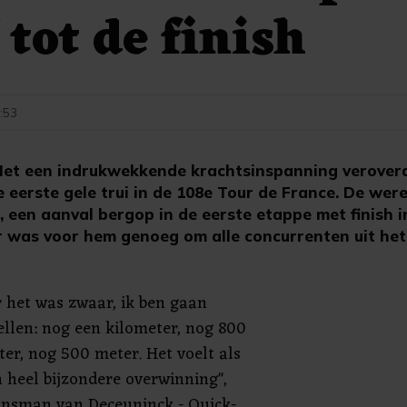
 tot de finish
7:53
t een indrukwekkende krachtsinspanning veroverd
e eerste gele trui in de 108e Tour de France. De we
it, een aanval bergop in de eerste etappe met finish
r was voor hem genoeg om alle concurrenten uit het w
 het was zwaar, ik ben gaan
ellen: nog een kilometer, nog 800
er, nog 500 meter. Het voelt als
 heel bijzondere overwinning",
ransman van Deceuninck - Quick-