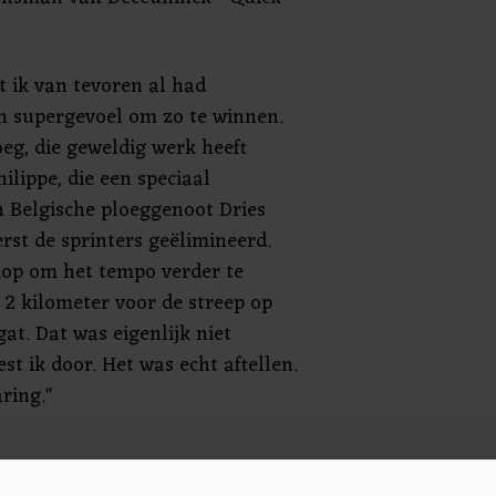
t ik van tevoren al had
en supergevoel om zo te winnen.
eg, die geweldig werk heeft
ilippe, die een speciaal
 Belgische ploeggenoot Dries
rst de sprinters geëlimineerd.
op om het tempo verder te
2 kilometer voor de streep op
at. Dat was eigenlijk niet
t ik door. Het was echt aftellen.
ring."