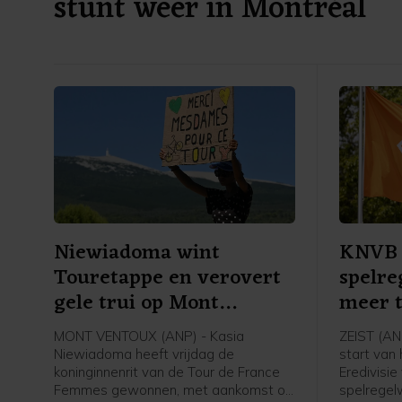
stunt weer in Montréal
Niewiadoma wint
KNVB 
Touretappe en verovert
spelre
gele trui op Mont
meer 
Ventoux
wedstr
MONT VENTOUX (ANP) - Kasia
ZEIST (AN
Niewiadoma heeft vrijdag de
start van
koninginnenrit van de Tour de France
Eredivisie
Femmes gewonnen, met aankomst op
spelregelw