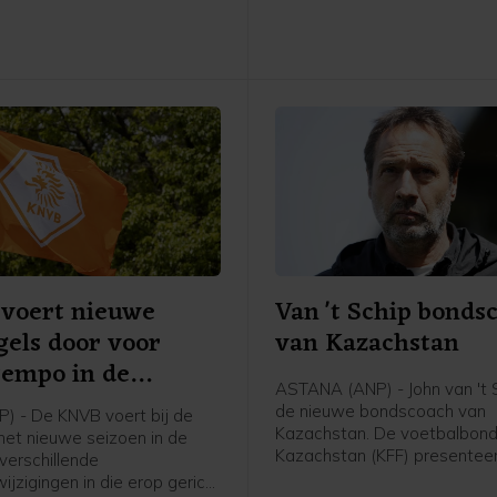
voert nieuwe
Van 't Schip bonds
gels door voor
van Kazachstan
tempo in de
ASTANA (ANP) - John van 't S
ijd
de nieuwe bondscoach van
P) - De KNVB voert bij de
Kazachstan. De voetbalbond
 het nieuwe seizoen in de
Kazachstan (KFF) presentee
 verschillende
62-jarige Nederlandse oud-
ijzigingen in die erop gericht