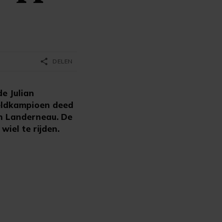
share
DELEN
e Julian
reldkampioen deed
 in Landerneau. De
iel te rijden.