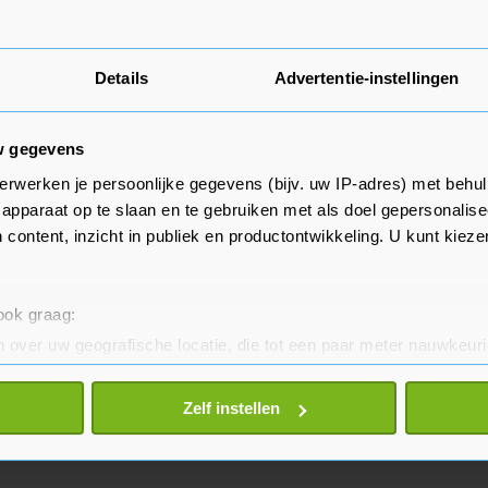
Details
Advertentie-instellingen
w gegevens
erwerken je persoonlijke gegevens (bijv. uw IP-adres) met behul
apparaat op te slaan en te gebruiken met als doel gepersonalise
 content, inzicht in publiek en productontwikkeling. U kunt kiez
 ook graag:
 over uw geografische locatie, die tot een paar meter nauwkeuri
eren door het actief te scannen op specifieke eigenschappen (fing
onlijke gegevens worden verwerkt en stel uw voorkeuren in he
Zelf instellen
jzigen of intrekken in de Cookieverklaring.
te beter en wordt jouw bezoek makkelijker en persoonlijker. O