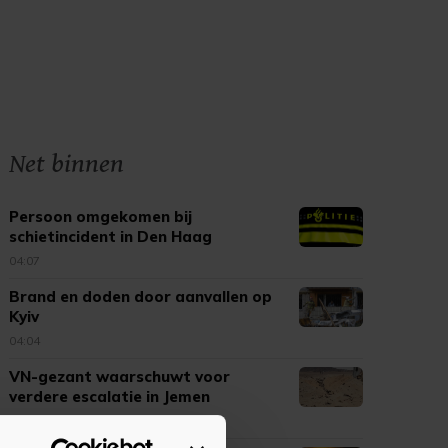
Net binnen
Persoon omgekomen bij
schietincident in Den Haag
04:07
Brand en doden door aanvallen op
Kyiv
04:04
VN-gezant waarschuwt voor
verdere escalatie in Jemen
03:57