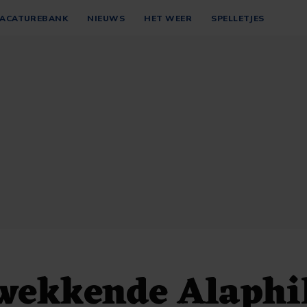
ACATUREBANK
NIEUWS
HET WEER
SPELLETJES
wekkende Alaphi