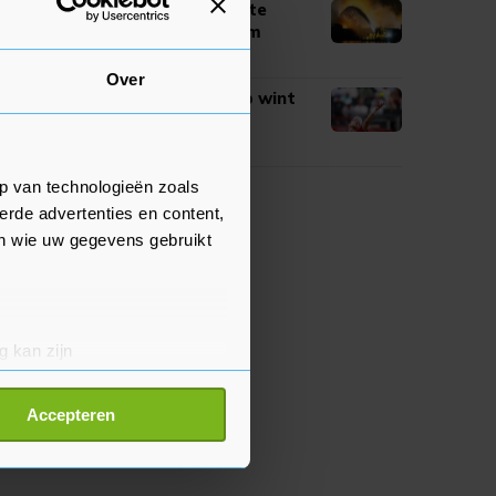
Drone ingezet om hotspots te
vinden bij brand in Rotterdam
01:01
Over
Tennisser Van de Zandschulp wint
na stunt weer in Montréal
00:58
p van technologieën zoals
erde advertenties en content,
en wie uw gegevens gebruikt
g kan zijn
erprinting)
t
detailgedeelte
in. U kunt uw
Accepteren
p onze cookiepagina kun je