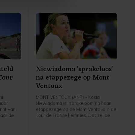
steld
Niewiadoma 'sprakeloos'
Tour
na etappezege op Mont
Ventoux
mi
MONT VENTOUX (ANP) - Kasia
haar
Niewiadoma is "sprakeloos" na haar
nrit van
etappezege op de Mont Ventoux in de
naar de
Tour de France Femmes. Dat zei de
ederlandse
Poolse van Canyon//Sram vrijdag na
vrijdag na
afloop van de etappe in het
 de NOS.
flashinterview. Het was de eerste