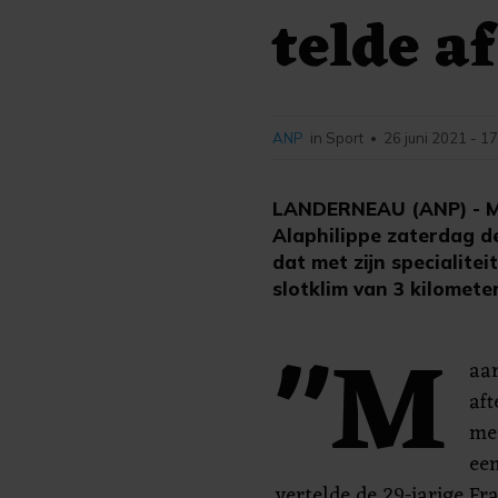
telde af
ANP
in Sport
26 juni 2021 - 1
•
LANDERNEAU (ANP) - Me
Alaphilippe zaterdag d
dat met zijn specialite
slotklim van 3 kilomete
"M
aar
aft
met
een
vertelde de 29-jarige F