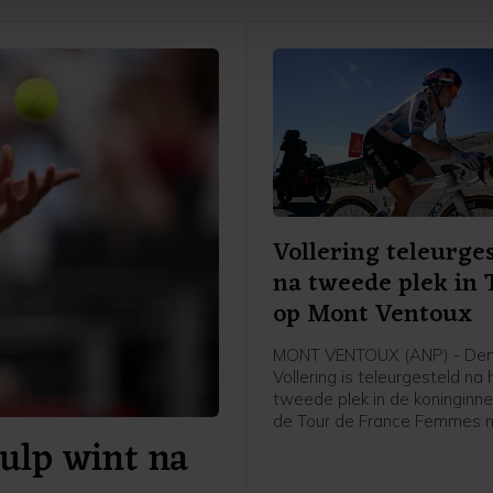
je gemaakte keuze altijd wijzigen of intrekken.
Vollering teleurge
na tweede plek in 
op Mont Ventoux
MONT VENTOUX (ANP) - De
Vollering is teleurgesteld na 
tweede plek in de koninginne
de Tour de France Femmes 
ulp wint na
Mont Ventoux. Dat zei de N
renster van FDJ United-Suez 
afloop van de etappe tegen