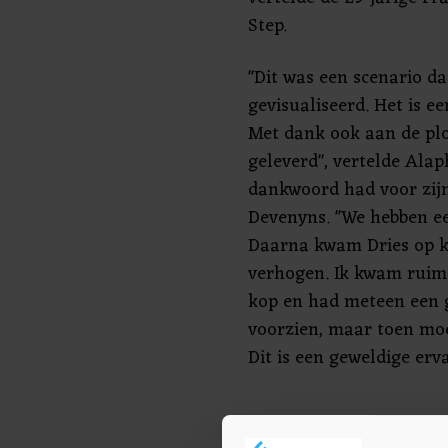
Step.
"Dit was een scenario da
gevisualiseerd. Het is e
Met dank ook aan de plo
geleverd", vertelde Alaph
dankwoord had voor zijn
Devenyns. "We hebben ee
Daarna kwam Dries op k
verhogen. Ik kwam ruim 
kop en had meteen een g
voorzien, maar toen moes
Dit is een geweldige erva