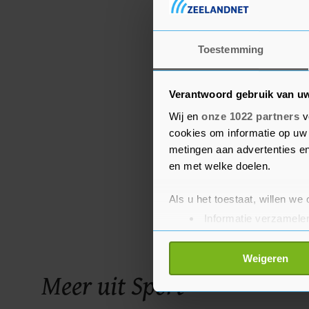
Toestemming
Verantwoord gebruik van u
Wij en
onze 1022 partners
v
cookies om informatie op uw 
metingen aan advertenties en
en met welke doelen.
Als u het toestaat, willen we
Informatie verzamelen
Uw apparaat identific
Lees meer over hoe uw perso
Weigeren
toestemming op elk moment wi
Meer uit Sport
Met cookies werkt onze websi