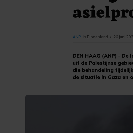
asielpr
ANP
in Binnenland
26 juni 20
•
DEN HAAG (ANP) - De Im
uit de Palestijnse gebi
die behandeling tijdeli
de situatie in Gaza en 