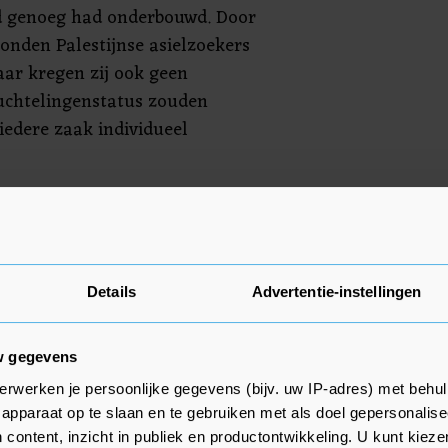
d genoeg had onderbouwd. Door
konden Palestijnse asielzoekers
aar kregen zij ook geen
vluchtelingenstatus zouden
iedere zaak individueel
l alsnog geen sprake zijn gezien
e daar, aldus de IND.
ie voor Palestijnen UNRWA kan
 met Israël geen bescherming
Details
Advertentie-instellingen
 op de Westelijke Jordaanoever
per geval kijken wat mogelijk is.
w gegevens
erwerken je persoonlijke gegevens (bijv. uw IP-adres) met behul
apparaat op te slaan en te gebruiken met als doel gepersonalise
 content, inzicht in publiek en productontwikkeling. U kunt kiez