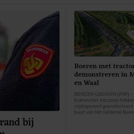
Boeren met tracto
demonstreren in 
en Waal
BENEDEN-LEEUWEN (ANP) - T
boeren met tractoren hebbe
vrijdagavond geprotesteerd 
buurt van het Gelderse Ben
rand bij
Leeuwen (gemeente West 
Waal). De politie was aanwe
faciliteerde de demonstratie,