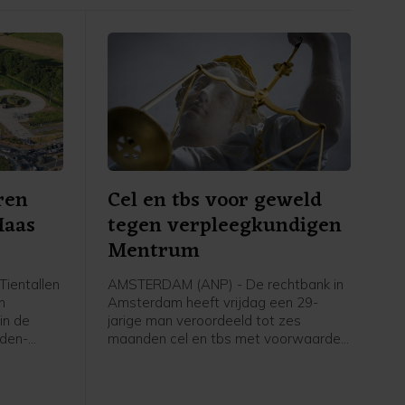
ren
Cel en tbs voor geweld
Maas
tegen verpleegkundigen
Mentrum
ientallen
AMSTERDAM (ANP) - De rechtbank in
n
Amsterdam heeft vrijdag een 29-
in de
jarige man veroordeeld tot zes
eden-
maanden cel en tbs met voorwaarden
Maas en
voor onder meer een geweldsincident
zig en
in zorginstelling Mentrum in oktober
 liet een
vorig jaar, waarvan twee vrouwelijke