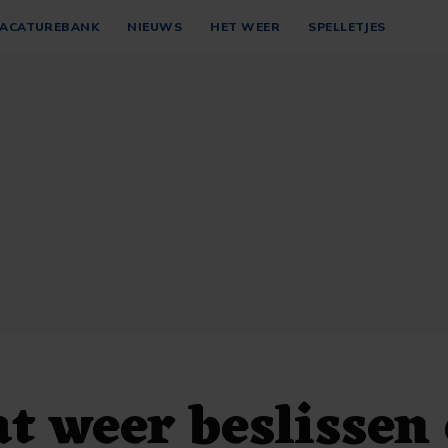
ACATUREBANK
NIEUWS
HET WEER
SPELLETJES
t weer beslissen