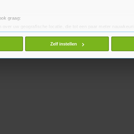
 ook graag:
 over uw geografische locatie, die tot een paar meter nauwkeuri
eren door het actief te scannen op specifieke eigenschappen (fing
onlijke gegevens worden verwerkt en stel uw voorkeuren in he
Zelf instellen
jzigen of intrekken in de Cookieverklaring.
te beter en wordt jouw bezoek makkelijker en persoonlijker. O
je gemaakte keuze altijd wijzigen of intrekken.