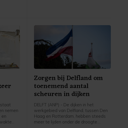
verpleegkundigen het slachtoffer
werden.
n
Zorgen bij Delfland om
keer
toenemend aantal
scheuren in dijken
rstaat
DELFT (ANP) - De dijken in het
len nemen
werkgebied van Delfland, tussen Den
 en
Haag en Rotterdam, hebben steeds
zwakte
meer te lijden onder de droogte.
ringen. Er
Inspecteurs van het