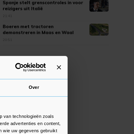
Spanje stelt grenscontroles in voor
reizigers uit Italië
21:41
Boeren met tractoren
demonstreren in Maas en Waal
20:51
Over
p van technologieën zoals
erde advertenties en content,
en wie uw gegevens gebruikt