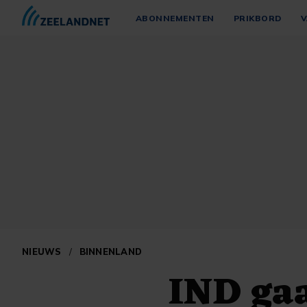
ABONNEMENTEN
PRIKBORD
V
NIEUWS
/
BINNENLAND
IND gaa