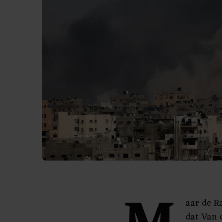
aar de R
dat Van 