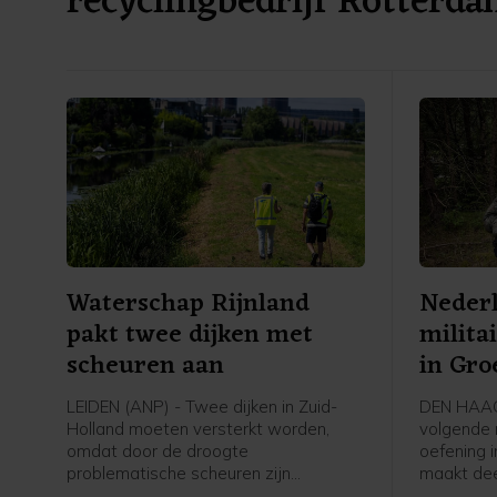
recyclingbedrijf Rotterd
Waterschap Rijnland
Nederl
pakt twee dijken met
milita
scheuren aan
in Gro
LEIDEN (ANP) - Twee dijken in Zuid-
DEN HAAG
Holland moeten versterkt worden,
volgende 
omdat door de droogte
oefening 
problematische scheuren zijn
maakt dee
ontstaan. Het gaat om een kade langs
om het No