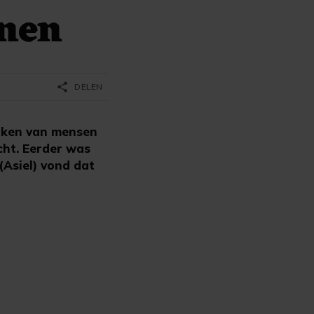
jnen
share
DELEN
zaken van mensen
cht. Eerder was
(Asiel) vond dat