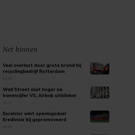
Net binnen
Veel overlast door grote brand bij
recyclingbedrijf Rotterdam
22:57
Wall Street sluit hoger na
banencijfer VS, Airbnb uitblinker
22:17
Excelsior wint openingsduel
Eredivisie bij gepromoveerd
Cambuur
22:03