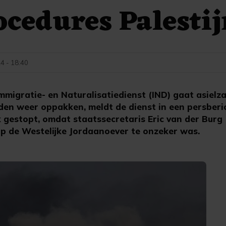
ocedures Palesti
24 - 18:40
migratie- en Naturalisatiedienst (IND) gaat asiel
eden weer oppakken, meldt de dienst in een persberi
jk gestopt, omdat staatssecretaris Eric van der Burg 
op de Westelijke Jordaanoever te onzeker was.