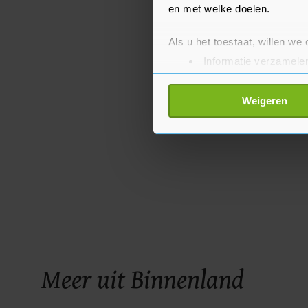
en met welke doelen.
Als u het toestaat, willen we
Informatie verzamelen
Uw apparaat identific
Lees meer over hoe uw perso
Weigeren
toestemming op elk moment wi
Met cookies werkt onze websi
ons cookiebeleid bekijken en 
Meer uit Binnenland