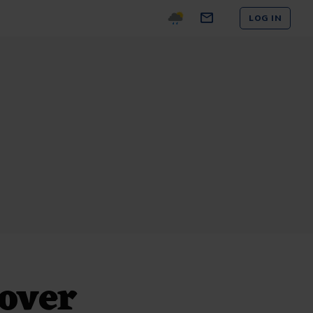
LOG IN
 over