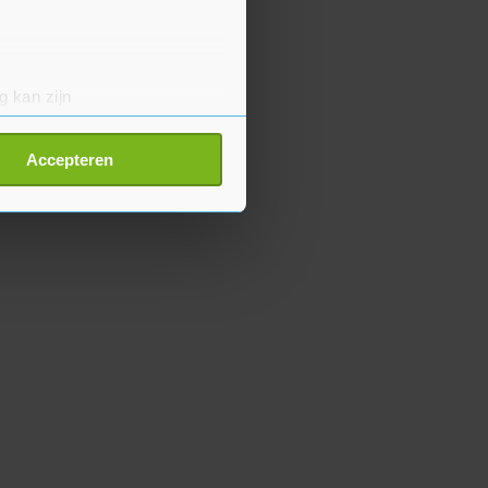
g kan zijn
erprinting)
t
detailgedeelte
in. U kunt uw
Accepteren
p onze cookiepagina kun je