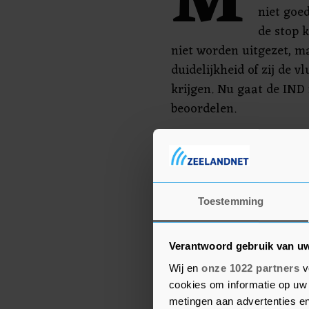
M
niet goe
de stop 
niet worden uitgezet, m
duidelijkheid of zij de 
krijgen. Nu gaat de IND 
beoordelen.
Van uitzet naar Gaza za
de zeer onveilige situati
Vluchtelingenorganisat
daar vanwege de oorlog
Toestemming
bieden. Mogelijk kan dit
nog wel. De IND zal dus 
Verantwoord gebruik van u
Wij en
onze 1022 partners
v
cookies om informatie op uw 
metingen aan advertenties en