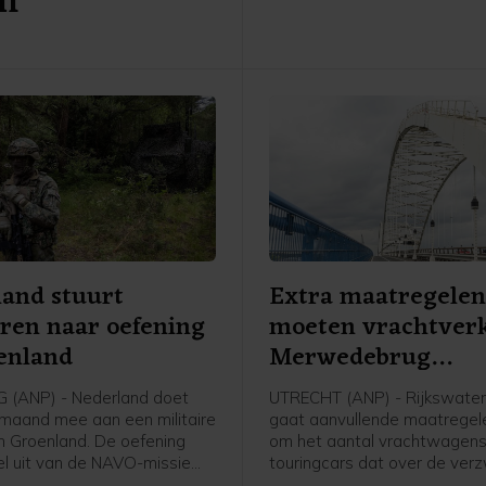
am
woordvoerder weten.
and stuurt
Extra maatregele
iren naar oefening
moeten vrachtver
enland
Merwedebrug
terugdringen
 (ANP) - Nederland doet
UTRECHT (ANP) - Rijkswate
maand mee aan een militaire
gaat aanvullende maatrege
in Groenland. De oefening
om het aantal vrachtwagens
l uit van de NAVO-missie
touringcars dat over de ver
ordpoolgebied beter te
Merwedebrug rijdt terug te d