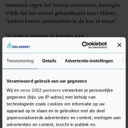
bezwaren tegen het vonnis uiteenzette, betoogde
VWN dat het vooral gehandhaafd moet blijven,
"anders komen asielzoekers in de kou te staan".
"Je hebt je gewoon te houden aan
verdragsrechtelijke verplichtingen", aldus de
advocaten van VWN. Zij menen dat de Staat het
voortduren van de crisis in de asielopvang aan
Toestemming
Details
Advertentie-instellingen
Ov
zichzelf heeft te danken door niet de stappen te
zetten waardoor de problemen opgelost zouden
Verantwoord gebruik van uw gegevens
kunnen worden. Tal van mogelijkheden zijn niet
Wij en
onze 1022 partners
verwerken je persoonlijke
benut, meent VWN. De toestroom van
gegevens (bijv. uw IP-adres) met behulp van
asielzoekers is niet de oorzaak van de problemen,
technologieën zoals cookies om informatie op uw
wel "interne problemen", die volgens VWN het
apparaat op te slaan en te gebruiken met als doel
gevolg zijn van "het eigen falen". Het rechterlijke
gepersonaliseerde advertenties en content, metingen aan
vonnis is de "stok achter de deur", die moet
advertenties en content, inzicht in publiek en