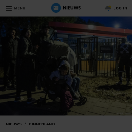
MENU
LOG IN
NIEUWS
/
BINNENLAND