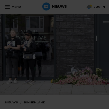
MENU
LOG IN
NIEUWS
/
BINNENLAND