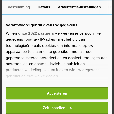
bij de oplegging van de straf. "In zaken als deze is
het niet gebruikelijk dat daders bekennen en
Toestemming
Details
Advertentie-instellingen
Ov
enige verantwoordelijkheid voor hun handelen
nemen", aldus het hof. Dat hield er verder
Verantwoord gebruik van uw gegevens
rekening mee dat T. volgens deskundigen licht
Wij en
onze 1022 partners
verwerken je persoonlijke
verminderd toerekeningsvatbaar is en dat hij tot
gegevens (bijv. uw IP-adres) met behulp van
deze zaak een beperkt strafblad had.
technologieën zoals cookies om informatie op uw
apparaat op te slaan en te gebruiken met als doel
Om het gevaar op herhaling te beteugelen legde
gepersonaliseerde advertenties en content, metingen aan
het hof T. een vrijheidsbeperkende en
advertenties en content, inzicht in publiek en
productontwikkeling. U kunt kiezen wie uw gegevens
gedragsbeïnvloedende maatregel op, waardoor
gebruikt en met welke doelen.
hij na het uitzitten van zijn straf onder
verscherpt toezicht komt. Met zijn mededaders
Als u het toestaat, willen we ook graag:
moet hij de nabestaanden van Mintjes enkele
Accepteren
Informatie verzamelen over uw geografische
tienduizenden euro's schadevergoeding betalen.
locatie, die tot een paar meter nauwkeurig kan zijn
Uw apparaat identificeren door het actief te
Zelf instellen
scannen op specifieke eigenschappen (fingerprinting)