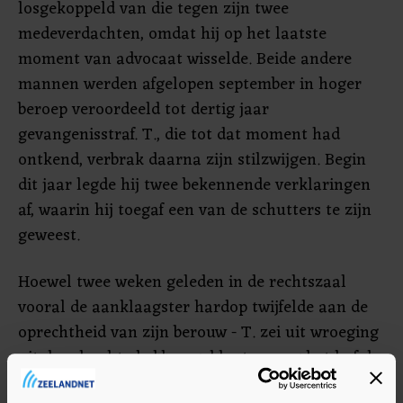
losgekoppeld van die tegen zijn twee
medeverdachten, omdat hij op het laatste
moment van advocaat wisselde. Beide andere
mannen werden afgelopen september in hoger
beroep veroordeeld tot dertig jaar
gevangenisstraf. T., die tot dat moment had
ontkend, verbrak daarna zijn stilzwijgen. Begin
dit jaar legde hij twee bekennende verklaringen
af, waarin hij toegaf een van de schutters te zijn
geweest.
Hoewel twee weken geleden in de rechtszaal
vooral de aanklaagster hardop twijfelde aan de
oprechtheid van zijn berouw - T. zei uit wroeging
uit de school te hebben geklapt - woog het hof de
bekentenis in het voordeel van de schutter mee