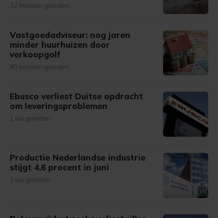
32 minuten geleden
Vastgoedadviseur: nog jaren
minder huurhuizen door
verkoopgolf
40 minuten geleden
Ebusco verliest Duitse opdracht
om leveringsproblemen
1 uur geleden
Productie Nederlandse industrie
stijgt 4,6 procent in juni
2 uur geleden