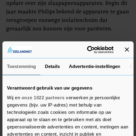
update over zijn slaapapneuapparaten. Begin dit
jaar maakte Philips bekend de apparaten te gaan
terugroepen vanwege isolatieschuim dat
gevaarlijk zou kunnen zijn voor patiënten.
In de MidKap ging fitnessketen Basic-Fit aan kop
met een plus van dik 3 procent. Advies- en
ingenieursbureau Arcadis sloot de rij met een
Toestemming
Details
Advertentie-instellingen
Ov
min van 0,8 procent.
Verantwoord gebruik van uw gegevens
Verlies Air France-KLM
Wij en
onze 1022 partners
verwerken je persoonlijke
Air France-KLM verloor 0,5 procent. Beleggers
gegevens (bijv. uw IP-adres) met behulp van
verwerkten de berichten uit de Verenigde Staten
technologieën zoals cookies om informatie op uw
dat United Airlines en Delta Air Lines samen
apparaat op te slaan en te gebruiken met als doel
ruim tweehonderd vluchten op kerstavond
gepersonaliseerde advertenties en content, metingen aan
advertenties en content, inzicht in publiek en