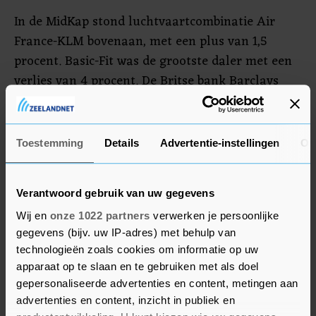
In de MidKap stond luchtvaartcombinatie Air
France-KLM bovenaan, met een plus van 1,5
procent. Basic-Fit was de grootste daler met een
verlies van 4 procent. De Britse bank Barclays
verlaagde het beleggingsadvies voor de
fitnessketen.
Toestemming
Details
Advertentie-instellingen
Ov
DHL
Speciaalchemiebedrijf Corbion kondigde aan
Verantwoord gebruik van uw gegevens
Peter Kazius voor te dragen als nieuw financieel
Wij en
onze 1022 partners
verwerken je persoonlijke
topman. Hij volgt Eddy van Rhede van der Kloot
gegevens (bijv. uw IP-adres) met behulp van
op, die in 2014 werd benoemd tot financieel
technologieën zoals cookies om informatie op uw
apparaat op te slaan en te gebruiken met als doel
directeur. Het aandeel won 0,2 procent.
gepersonaliseerde advertenties en content, metingen aan
advertenties en content, inzicht in publiek en
In Frankfurt zakte DHL Group 4 procent. De