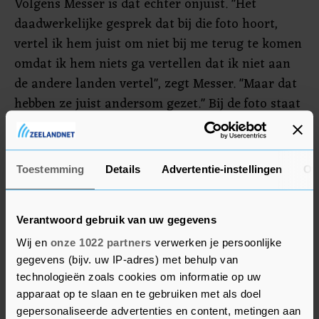
Volgens Messer is dat echter onjuist. "Het
daadwerkelijke gesprek dat bij die foto hoort,
vertel ik hem juist om niet bij me terug te komen
omdat ik hem niets ga vertellen dat ik niet aan
de andere landen vertel", zegt Messer. "Maar dat
hebben ze juist andersom gezet." Bij de foto staat
dat Messer juist luistert naar de uitleg van Van
Ginkel.
Toestemming
Details
Advertentie-instellingen
Ov
Volgens de ijsmeester staat zijn reputatie op het
spel. "Ik ben heel erg van streek door dit verhaal
en hoe het zich heeft ontsponnen", zei Messer, die
Verantwoord gebruik van uw gegevens
normaal de ijsvloer bepaalt op de Olympic Oval
Wij en
onze 1022 partners
verwerken je persoonlijke
in Calgary.
gegevens (bijv. uw IP-adres) met behulp van
technologieën zoals cookies om informatie op uw
apparaat op te slaan en te gebruiken met als doel
gepersonaliseerde advertenties en content, metingen aan