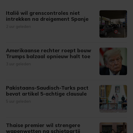
gemaakte keuze altijd wijzigen of intrekken.
Italië wil grenscontroles niet
intrekken na dreigement Spanje
2 uur geleden
Amerikaanse rechter roept bouw
Trumps balzaal opnieuw halt toe
3 uur geleden
Pakistaans-Saudisch-Turks pact
bevat artikel 5-achtige clausule
5 uur geleden
Thaise premier wil strengere
wapenwetten na schietpartij