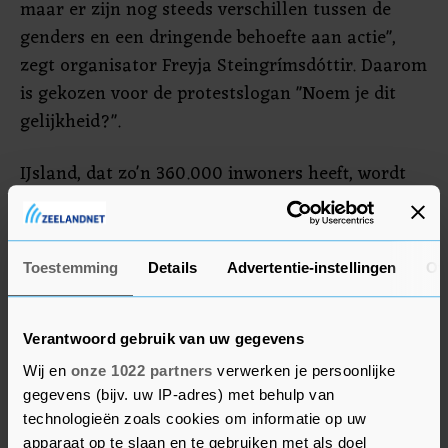
maar er zijn nog steeds verschillen tussen de
genders en een dringende behoefte aan actie",
zegt organisator Freyja Steingrímsdóttir. Daarom
is gekozen voor de protestslogan "Noem je dit
gelijkheid?".
IJsland, dat zo'n 360.000 inwoners heeft, wordt
beschouwd als een van de meest progressieve
landen als het om gendergelijkheid gaat. De
eilandstaat staat al veertien jaar bovenaan de
Toestemming
Details
Advertentie-instellingen
Ov
lijst van het World Economic Forum omdat de
loonkloof er kleiner is dan in andere landen.
Volgens het nationale statistiekbureau van
Verantwoord gebruik van uw gegevens
IJsland krijgen vrouwen in sommige sectoren
Wij en
onze 1022 partners
verwerken je persoonlijke
toch minstens 20 procent minder betaald dan
gegevens (bijv. uw IP-adres) met behulp van
technologieën zoals cookies om informatie op uw
mannen.
apparaat op te slaan en te gebruiken met als doel