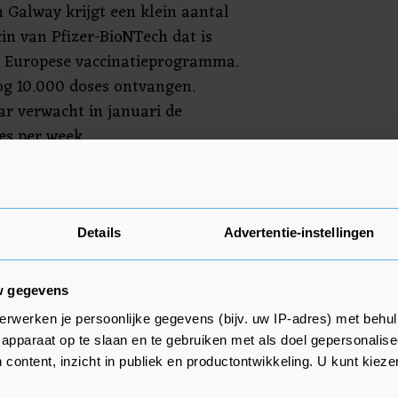
n Galway krijgt een klein aantal
in van Pfizer-BioNTech dat is
et Europese vaccinatieprogramma.
og 10.000 doses ontvangen.
r verwacht in januari de
es per week.
ogramma om te gaan vaccineren
 Het is de ambitie in het eerste
 3 procent van de bevolking in te
Details
Advertentie-instellingen
.
w gegevens
erwerken je persoonlijke gegevens (bijv. uw IP-adres) met behul
apparaat op te slaan en te gebruiken met als doel gepersonalise
 content, inzicht in publiek en productontwikkeling. U kunt kiez