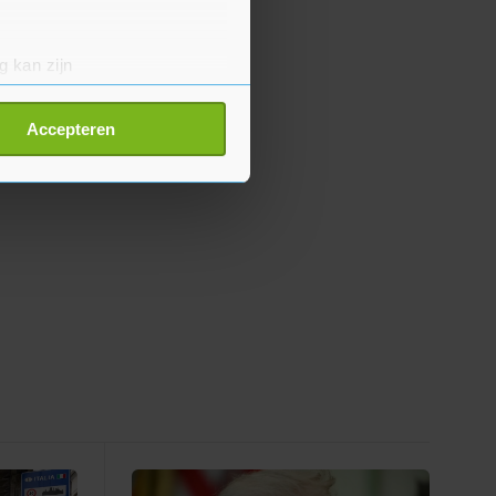
g kan zijn
erprinting)
t
detailgedeelte
in. U kunt uw
Accepteren
p onze cookiepagina kun je