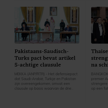
Pakistaans-Saudisch-
Thaise
Turks pact bevat artikel
stren
5-achtige clausule
na sch
MEKKA (ANP/RTR) - Het defensiepact
BANGKOK 
dat Saudi-Arabië, Turkije en Pakistan
premier An
zijn overeengekomen, omvat een
strengere
clausule op basis waarvan de drie
op een fat
landen elkaar verdedigen wanneer zij
jarige jo
worden aangevallen. In een door
zijn groot
Pakistan gedeelde gezamenlijke
anderen op
verklaring staat dat "een aanval op
zichzelf v