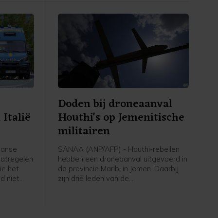
Doden bij droneaanval
Italië
Houthi's op Jemenitische
militairen
aanse
SANAA (ANP/AFP) - Houthi-rebellen
aatregelen
hebben een droneaanval uitgevoerd in
ie het
de provincie Marib, in Jemen. Daarbij
d niet
zijn drie leden van de
 Italië
regeringsstrijdkrachten gedood, meldt
izenden
een Jemenitische militaire bron aan
Spaanse
persbureau AFP.
n.