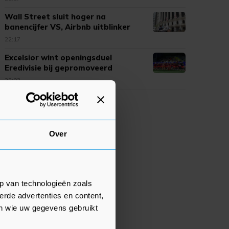
Wall Street sluit hoger na
banencijfer VS, Airbnb uitblinker
22:17
Excelsior wint openingsduel
Eredivisie bij gepromoveerd
Cambuur
22:03
Over
p van technologieën zoals
erde advertenties en content,
en wie uw gegevens gebruikt