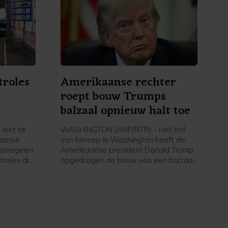
troles
Amerikaanse rechter
roept bouw Trumps
e
balzaal opnieuw halt toe
 niet te
WASHINGTON (ANP/RTR) - Het hof
paanse
van beroep in Washington heeft de
atregelen
Amerikaanse president Donald Trump
roles die
opgedragen de bouw van een balzaal
zigers uit
aan het Witte Huis tot nader order stil
e nadat
te leggen. De uitspraak wordt pas
en
over twee weken van kracht, om
ave Ceuta
Trump de tijd te gunnen de zaak
n te
eventueel voor te leggen aan het
ntallen
Hooggerechtshof.