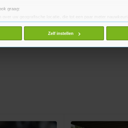
 ook graag:
 over uw geografische locatie, die tot een paar meter nauwkeuri
eren door het actief te scannen op specifieke eigenschappen (fing
onlijke gegevens worden verwerkt en stel uw voorkeuren in he
Zelf instellen
jzigen of intrekken in de Cookieverklaring.
te beter en wordt jouw bezoek makkelijker en persoonlijker. O
je gemaakte keuze altijd wijzigen of intrekken.