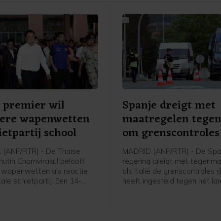
mensen kwamen daarbij om.
 premier wil
Spanje dreigt met
gere wapenwetten
maatregelen tegen 
ietpartij school
om grenscontroles
(ANP/RTR) - De Thaise
MADRID (ANP/RTR) - De Sp
utin Charnvirakul belooft
regering dreigt met tegenm
 wapenwetten als reactie
als Italië de grenscontroles d
ale schietpartij. Een 14-
heeft ingesteld tegen het lan
ngen schoot vrijdag twee van
voor komende zondag opheft.
ouders dood en daarna vijf
stelde deze in nadat tiendu
 zijn school, voordat hij
migranten vorige week de 
an het leven beroofde.
exclave Ceuta binnenkwame