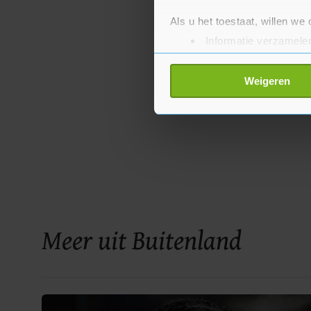
Als u het toestaat, willen we
Informatie verzamelen
Uw apparaat identific
Lees meer over hoe uw perso
Weigeren
toestemming op elk moment wi
Met cookies werkt onze websi
ons cookiebeleid bekijken en 
Meer uit Buitenland