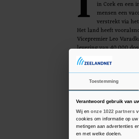
I
in Cork en een i
mensen een vacc
verstrekt via h
Het land heeft vooralsn
Vicepremier Leo Varadka
levering van 40.000 dos
Maandag begint een pr
in 580 verpleegtehuizen.
kwartaal van 2021 zeker
Toestemming
enten, aldus Ierse media
Verantwoord gebruik van u
Wij en
onze 1022 partners
v
cookies om informatie op uw 
metingen aan advertenties en
en met welke doelen.