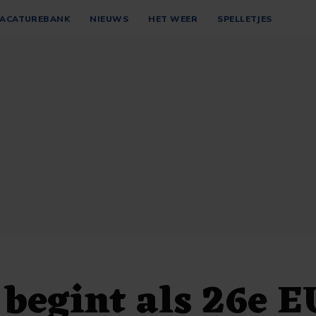
ACATUREBANK
NIEUWS
HET WEER
SPELLETJES
 begint als 26e E