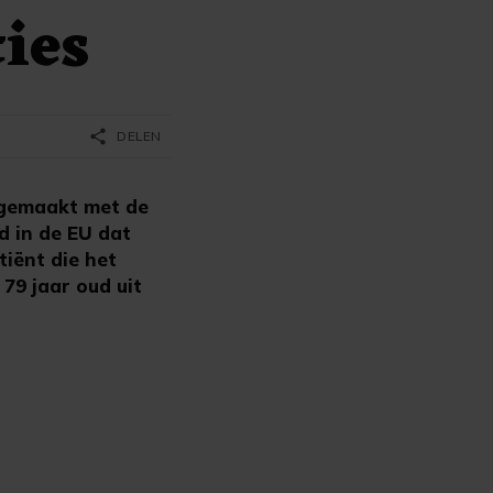
ies
share
DELEN
n gemaakt met de
d in de EU dat
tiënt die het
79 jaar oud uit