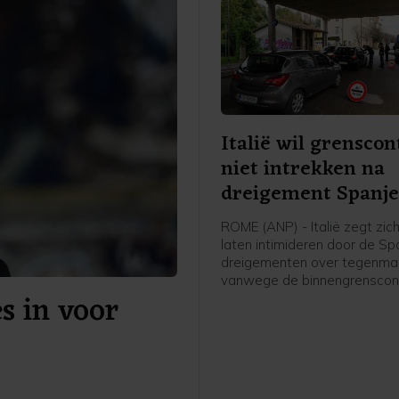
Italië wil grenscon
niet intrekken na
dreigement Spanj
ROME (ANP) - Italië zegt zich
laten intimideren door de S
dreigementen over tegenma
vanwege de binnengrenscont
s in voor
Italië eerder instelde voor rei
Spanje. Rome kwam daarme
afgelopen week tienduizend
migranten de Spaanse excl
in Noord-Afrika hadden wete
bereiken vanuit Marokko. Tie