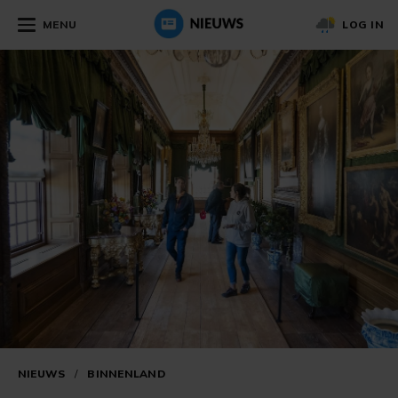
MENU
LOG IN
NIEUWS
/
BINNENLAND