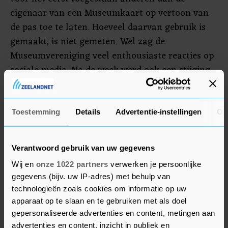
eigenaar van een Museumkaart op vertoon van
de pas toe te laten. Hoeveel daarvan gebruik is
gemaakt, is niet gemeten. Wel zag de
Museumvereniging veel enthousiaste reacties op
sociale media. Na de week werd ook een stijging
in de verkoop van het aantal nieuwe kaarten
gezien.
Toestemming
Details
Advertentie-instellingen
Ov
Het geld dat de ongeveer 1,5 miljoen houders van
de Museumkaart gezamenlijk betalen wordt
Verantwoord gebruik van uw gegevens
jaarlijks verdeeld onder de deelnemende musea.
Wij en
onze 1022 partners
verwerken je persoonlijke
Niet elk museum is met de kaart te bezoeken.
gegevens (bijv. uw IP-adres) met behulp van
technologieën zoals cookies om informatie op uw
apparaat op te slaan en te gebruiken met als doel
gepersonaliseerde advertenties en content, metingen aan
advertenties en content, inzicht in publiek en