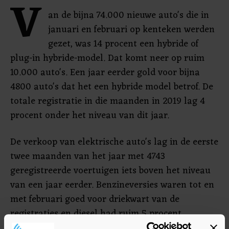
V
an de bijna 74.000 nieuwe auto's die in
januari en februari op kenteken werden
gezet, was 14 procent een hybride of
plug-in hybride-model. Dat komt neer op ruim
10.000 auto's. Een jaar eerder gold voor bijna
4800 auto's dat het een hybride model betrof. De
totale registratie in die maanden in 2019 lag 4
procent onder het niveau van dit jaar.
De verkoop van elektrische auto's lag in de eerste
twee maanden van het jaar met 4743
geregistreerde voertuigen iets boven het niveau
van een jaar eerder. Benzineversies waren tot en
met februari goed voor driekwart van de
registraties en diesel had ruim 5 procent
marktaandeel.-