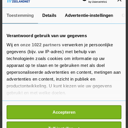
Toestemming
Details
Advertentie-instellingen
Ov
Verantwoord gebruik van uw gegevens
Wij en
onze 1022 partners
verwerken je persoonlijke
gegevens (bijv. uw IP-adres) met behulp van
technologieën zoals cookies om informatie op uw
apparaat op te slaan en te gebruiken met als doel
gepersonaliseerde advertenties en content, metingen aan
advertenties en content, inzicht in publiek en
productontwikkeling. U kunt kiezen wie uw gegevens
gebruikt en met welke doelen.
Als u het toestaat, willen we ook graag:
Accepteren
Informatie verzamelen over uw geografische
locatie, die tot een paar meter nauwkeurig kan zijn
Meer uit Financieel