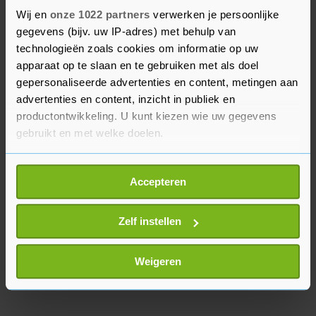
corporaties ook dat ruim vier op de tien
Wij en
onze 1022 partners
verwerken je persoonlijke
woningcorporaties de huren van woningen met
gegevens (bijv. uw IP-adres) met behulp van
een laag energielabel niet of nauwelijks
technologieën zoals cookies om informatie op uw
verhoogden. Bewoners van deze huizen of
apparaat op te slaan en te gebruiken met als doel
appartementen waren relatief hard geraakt door
gepersonaliseerde advertenties en content, metingen aan
de sterk gestegen gas- en elektriciteitsprijzen na
advertenties en content, inzicht in publiek en
productontwikkeling. U kunt kiezen wie uw gegevens
de Russische inval in Oekraïne.
gebruikt en met welke doelen.
Als u het toestaat, willen we ook graag:
Accepteren
Informatie verzamelen over uw geografische
locatie, die tot een paar meter nauwkeurig kan zijn
Uw apparaat identificeren door het actief te
Zelf instellen
scannen op specifieke eigenschappen (fingerprinting)
Lees meer over hoe uw persoonlijke gegevens worden
Weigeren
verwerkt en stel uw voorkeuren in het
detailgedeelte
in.
U kunt uw toestemming op elk moment wijzigen of
intrekken in de Cookieverklaring.