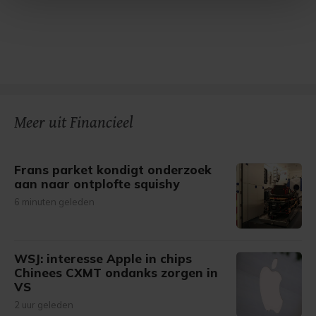
Met cookies werkt onze website beter en wordt jouw
bezoek makkelijker en persoonlijker. Op
onze cookiepagina kun je ons cookiebeleid bekijken en je
gemaakte keuze altijd wijzigen of intrekken.
Meer uit Financieel
Frans parket kondigt onderzoek
aan naar ontplofte squishy
6 minuten geleden
WSJ: interesse Apple in chips
Chinees CXMT ondanks zorgen in
VS
2 uur geleden