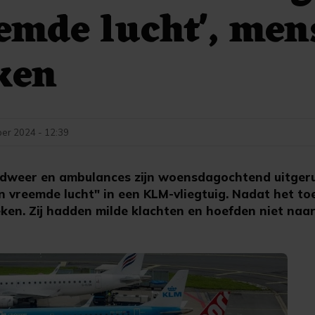
emde lucht', men
ken
er 2024 - 12:39
dweer en ambulances zijn woensdagochtend uitgeru
n vreemde lucht" in een KLM-vliegtuig. Nadat het to
n. Zij hadden milde klachten en hoefden niet naar