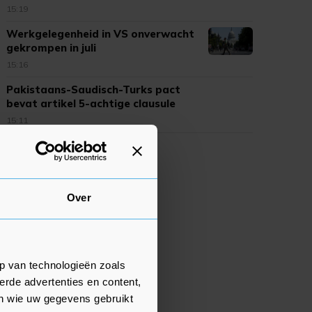
15:19
Werkgelegenheid in VS onverwacht
gekrompen in juli
15:16
Pakistaans-Saudisch-Turks pact
bevat artikel 5-achtige clausule
15:11
Over
p van technologieën zoals
erde advertenties en content,
en wie uw gegevens gebruikt