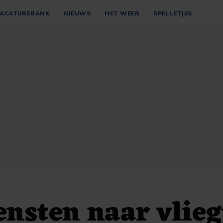
ACATUREBANK
NIEUWS
HET WEER
SPELLETJES
nsten naar vlieg