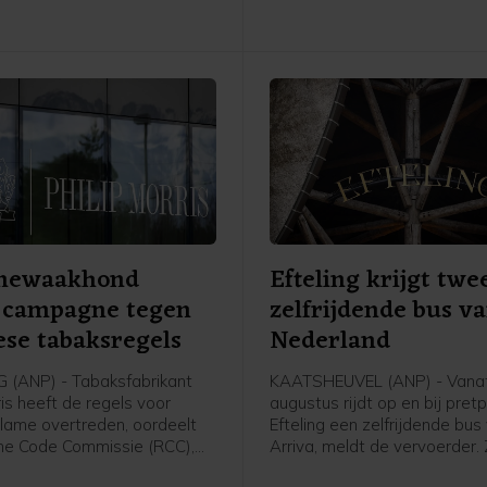
Hij woonde toen in Ommen.
mewaakhond
Efteling krijgt twe
t campagne tegen
zelfrijdende bus v
se tabaksregels
Nederland
(ANP) - Tabaksfabrikant
KAATSHEUVEL (ANP) - Vana
ris heeft de regels voor
augustus rijdt op en bij pret
lame overtreden, oordeelt
Efteling een zelfrijdende bus
me Code Commissie (RCC),
Arriva, meldt de vervoerder.
hthouder voor advertenties.
rijdt zelfstandig. Er zit nog w