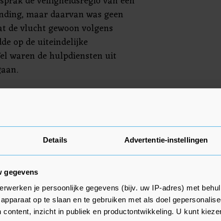
sprak de veiligheidsregio van een
nding, maar daarvan was geen
t de vlucht gewoon volgens
de op de uiteindelijke
el waren de hulpdiensten uit
gaan.
6 uit het Canadese Edmonton. De
t voor de landing geconstateerd.
het toestel wees geen
zegt een woordvoerster van de
Details
Advertentie-instellingen
 onderzoek wordt gedaan naar de
w gegevens
erwerken je persoonlijke gegevens (bijv. uw IP-adres) met behul
apparaat op te slaan en te gebruiken met als doel gepersonalise
 content, inzicht in publiek en productontwikkeling. U kunt kiez