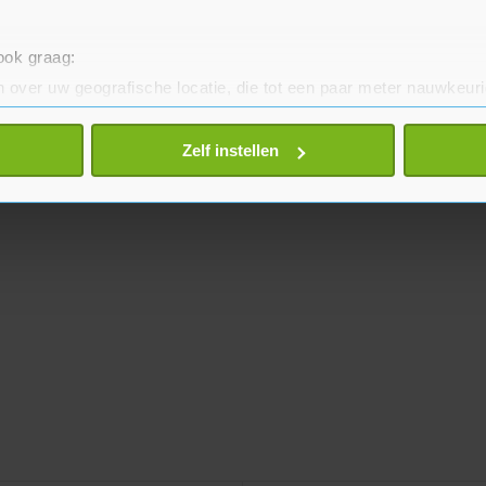
 ook graag:
 over uw geografische locatie, die tot een paar meter nauwkeuri
eren door het actief te scannen op specifieke eigenschappen (fing
onlijke gegevens worden verwerkt en stel uw voorkeuren in he
Zelf instellen
jzigen of intrekken in de Cookieverklaring.
te beter en wordt jouw bezoek makkelijker en persoonlijker. O
je gemaakte keuze altijd wijzigen of intrekken.