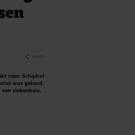
sen
share
DELEN
kt naar Schiphol
estel was geland,
 een ziekenhuis.