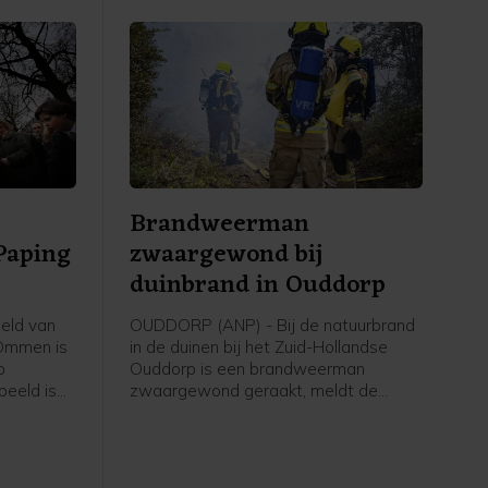
Brandweerman
Paping
zwaargewond bij
duinbrand in Ouddorp
eld van
OUDDORP (ANP) - Bij de natuurbrand
 Ommen is
in de duinen bij het Zuid-Hollandse
p
Ouddorp is een brandweerman
beeld is
zwaargewond geraakt, meldt de
d en naar
veiligheidsregio. Hij kwam onder een
e
brandweervoertuig terecht. "Over zijn
ag weten.
gezondheidstoestand maken we ons
edentocht.
grote zorgen," aldus een