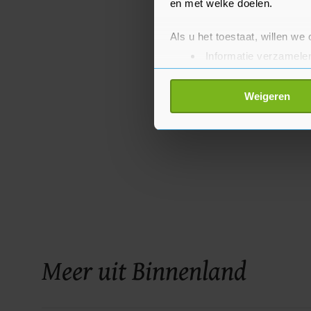
en met welke doelen.
Als u het toestaat, willen we
Informatie verzamelen
Uw apparaat identific
Lees meer over hoe uw perso
Weigeren
toestemming op elk moment wi
Met cookies werkt onze websi
ons cookiebeleid bekijken en 
Meer uit Binnenland