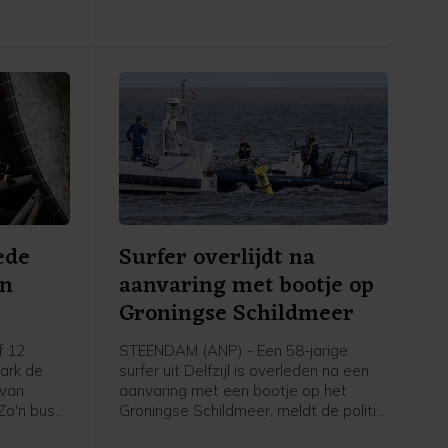
woordvoerder.
ede
Surfer overlijdt na
an
aanvaring met bootje op
Groningse Schildmeer
f 12
STEENDAM (ANP) - Een 58-jarige
park de
surfer uit Delfzijl is overleden na een
 van
aanvaring met een bootje op het
 Zo'n bus
Groningse Schildmeer, meldt de politie.
el een
De politie heeft de bestuurder van de