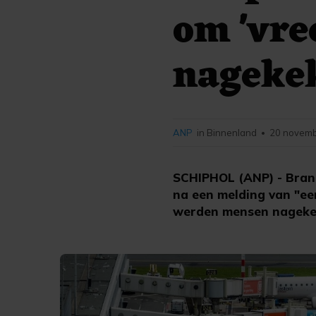
om 'vre
nageke
ANP
in Binnenland
20 novemb
•
SCHIPHOL (ANP) - Bran
na een melding van "ee
werden mensen nagekeke