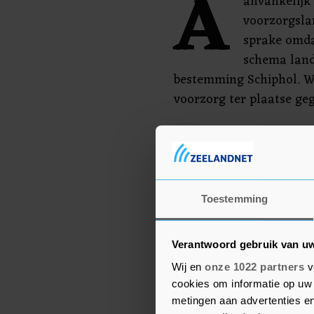
A
anvankelijk 
voorzorgsla
sprake omda
schema land
bestemming Schiphol. W
voorzorg ter plaatse ge
Het betrof vlucht KL 67
"vreemde lucht" werd ne
Een eerste controle van 
onregelmatigheden uit, 
Toestemming
KLM. Zij zegt dat nader
situatie.
Verantwoord gebruik van u
Wij en
onze 1022 partners
v
cookies om informatie op uw 
metingen aan advertenties en