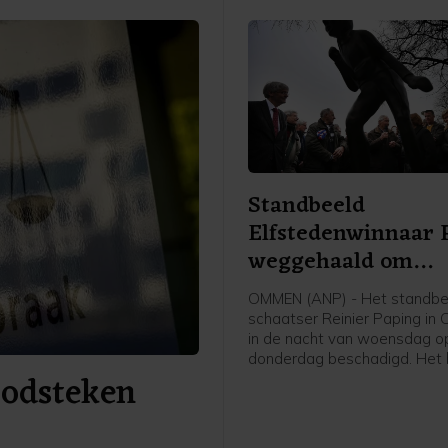
Standbeeld
Elfstedenwinnaar 
weggehaald om
beschadigingen
OMMEN (ANP) - Het standbe
schaatser Reinier Paping in
in de nacht van woensdag o
donderdag beschadigd. Het 
doodsteken
daarom van zijn plek gehaal
een opslag gebracht, laat d
Overijsselse gemeente vrijd
Paping won in 1963 de Elfst