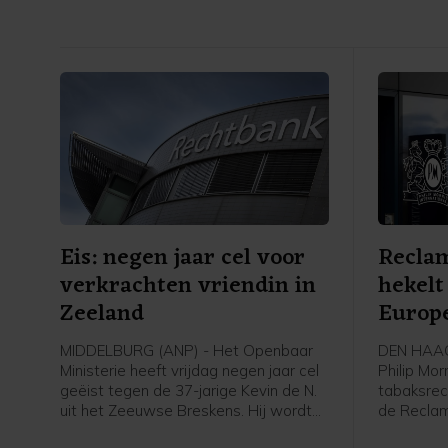
Eis: negen jaar cel voor
Recla
verkrachten vriendin in
hekel
Zeeland
Europe
MIDDELBURG (ANP) - Het Openbaar
DEN HAAG 
Ministerie heeft vrijdag negen jaar cel
Philip Mor
geëist tegen de 37-jarige Kevin de N.
tabaksrec
uit het Zeeuwse Breskens. Hij wordt
de Recla
verdacht van zeven verkrachtingen
de toezic