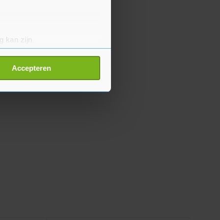
g kan zijn
erprinting)
t
detailgedeelte
in. U kunt uw
Accepteren
p onze cookiepagina kun je