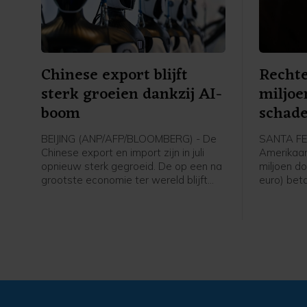
Chinese export blijft
Rechte
sterk groeien dankzij AI-
miljoe
boom
schade
BEIJING (ANP/AFP/BLOOMBERG) - De
SANTA FE 
Chinese export en import zijn in juli
Amerikaa
opnieuw sterk gegroeid. De op een na
miljoen do
grootste economie ter wereld blijft
euro) beta
profiteren van de wereldwijde
Facebook 
investeringsgolf in kunstmatige
voor jong
intelligentie (AI), die zorgt voor een
komt bov
grote vraag naar Chinese computers
schadever
en andere technologieproducten.
dollar.