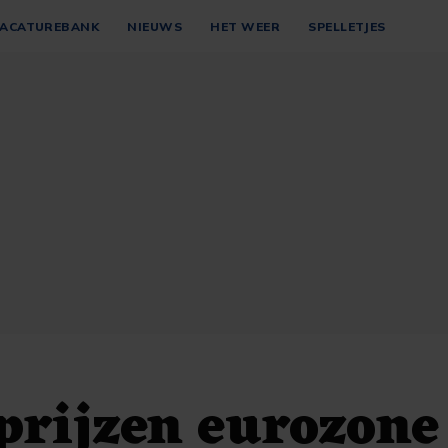
ACATUREBANK
NIEUWS
HET WEER
SPELLETJES
prijzen eurozone