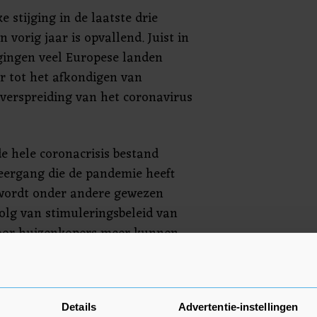
e stijging in de laatste drie
vorig jaar is opvallend. Juist in
 gingen veel Europese landen
r tot het afkondigen van
verspreiding van het coronavirus
de hele coronacrisis bestand
eergang die de pandemie heeft
 wordt onder andere gewezen
volg van stimuleringsbeleid van
oor huizenkopers meer kunnen
van een huis. Mogelijk speelt ook
eten woning voor veel
eeft gekregen door al het
Details
Advertentie-instellingen