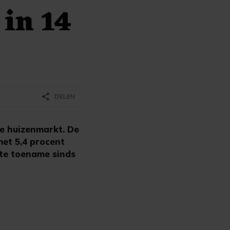
 in 14
share
DELEN
de huizenmarkt. De
met 5,4 procent
ste toename sinds