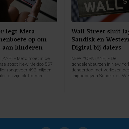
r legt Meta
Wall Street sluit la
nenboete op om
Sandisk en Wester
 aan kinderen
Digital bij dalers
(ANP) - Meta moet in de
NEW YORK (ANP) - De
nse staat New Mexico 567
aandelenbeurzen in New York
llar (ongeveer 492 miljoen
donderdag met verliezen ges
len en zijn platformen
chipbedrijven Sandisk en We
en Instagram veiliger maken
Digital stonden bij de verlie
e gebruikers. Het bedrag
Wall Street in navolging van
enop een eerder opgelegde
publicatie van kwartaalcijfer
goeding van 375 miljoen
olieprijzen gingen juist omho
Beleggers keken ook uit naar
belangrijke Amerikaanse ba
van de overheid dat vrijdag 
buiten komt.