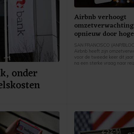
Airbnb verhoogt
omzetverwachting
opnieuw door hog
reisvraag
SAN FRANCISCO (ANP/BLO
Airbnb heeft zijn omzetverw
voor de tweede keer dit jaa
na een sterke vraag naar rei
k, onder
afgelopen kwartaal. Het
verhuurplatform zag in Noor
elskosten
de grootste groei in bijna drie
mede door het wereldkamp
voetbal.