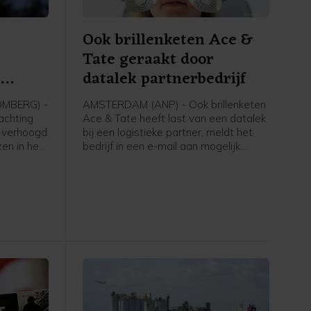
Ook brillenketen Ace &
Tate geraakt door
e
datalek partnerbedrijf
OMBERG) -
AMSTERDAM (ANP) - Ook brillenketen
achting
Ace & Tate heeft last van een datalek
r verhoogd
bij een logistieke partner, meldt het
zen in het
bedrijf in een e-mail aan mogelijk
getroffen klanten. Eerder deze week
d-Amerika
kregen Bol, de Bijenkorf, ING en Ajax
 jaar,
ook al te maken met een
ioenschap
beveiligingsincident bij een logistieke
partner.