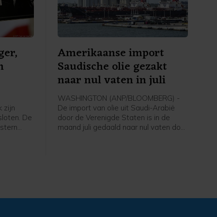
ger,
Amerikaanse import
n
Saudische olie gezakt
naar nul vaten in juli
WASHINGTON (ANP/BLOOMBERG) -
 zijn
De import van olie uit Saudi-Arabië
loten. De
door de Verenigde Staten is in de
stern
maand juli gedaald naar nul vaten door
zers op
de oorlog in het Midden-Oosten en de
 de
blokkade van de Straat van Hormuz,
s. De
aldus persbureau Bloomberg na cijfers
og.
van het Amerikaanse
 het
energieministerie. Het is volgens
nenrapport
Bloomberg voor het eerst sinds 1985
naar
dat over een volledige maand geen
enkel vat Saudische olie is
geïmporteerd in de VS.