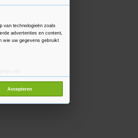
p van technologieën zoals
erde advertenties en content,
en wie uw gegevens gebruikt
g kan zijn
erprinting)
t
detailgedeelte
in. U kunt uw
Accepteren
p onze cookiepagina kun je