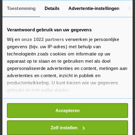
Toestemming
Details
Advertentie-instellingen
Ov
Verantwoord gebruik van uw gegevens
Wij en
onze 1022 partners
verwerken je persoonlijke
gegevens (bijv. uw IP-adres) met behulp van
technologieën zoals cookies om informatie op uw
apparaat op te slaan en te gebruiken met als doel
gepersonaliseerde advertenties en content, metingen aan
advertenties en content, inzicht in publiek en
productontwikkeling. U kunt kiezen wie uw gegevens
gebruikt en met welke doelen.
Als u het toestaat, willen we ook graag:
Accepteren
Informatie verzamelen over uw geografische
Meer uit Financieel
locatie, die tot een paar meter nauwkeurig kan zijn
Uw apparaat identificeren door het actief te
Zelf instellen
scannen op specifieke eigenschappen (fingerprinting)