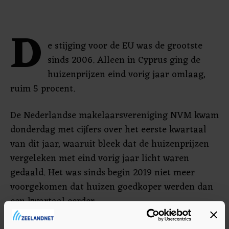
D
e stijging voor de EU was de grootste
sinds 2006. Alleen in Cyprus ging de
huizenprijzen eind vorig jaar omlaag,
ruim 5 procent.
De Nederlandse makelaarsvereniging NVM kwam
donderdag met cijfers over het eerste kwartaal
van dit jaar, waaruit bleek dat de huizenprijzen
vergeleken met eind vorig jaar licht waren
gedaald. Het was sinds begin 2019 niet meer
voorgekomen dat huizen goedkoper werden dan
een kwartaal eerder.