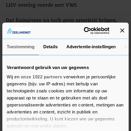
LHV overleg voerde met VWS.
Dat huisartsen nu toch geen prioriteit krijgen,
noemt Kalsbeek onbegrijpelijk. "De minister laat
de kans liggen om snel de huisartsen in de
frontlinie te beschermen en daarmee ook de
Toestemming
Details
Advertentie-instellingen
Ov
verzekering dat een grote groep kwetsbare
patiënten op hun huisarts kan blijven rekenen."
Verantwoord gebruik van uw gegevens
Wij en
onze 1022 partners
verwerken je persoonlijke
gegevens (bijv. uw IP-adres) met behulp van
technologieën zoals cookies om informatie op uw
apparaat op te slaan en te gebruiken met als doel
gepersonaliseerde advertenties en content, metingen aan
advertenties en content, inzicht in publiek en
productontwikkeling. U kunt kiezen wie uw gegevens
gebruikt en met welke doelen.