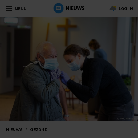
MENU
LOG IN
NIEUWS
/
GEZOND