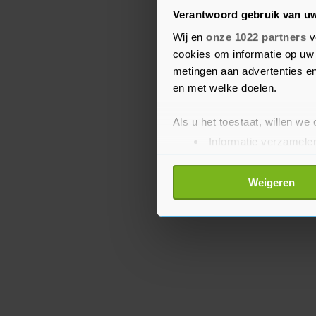
Verantwoord gebruik van u
GGD-baas André Rouvoe
Wij en
onze 1022 partners
v
groepen uit te nodigen v
cookies om informatie op uw 
voorraad AstraZeneca-v
metingen aan advertenties en
kunnen worden. Dat gebe
en met welke doelen.
Als u het toestaat, willen we
Informatie verzamelen
Uw apparaat identific
Lees meer over hoe uw perso
Weigeren
toestemming op elk moment wi
Met cookies werkt onze websi
ons cookiebeleid bekijken en 