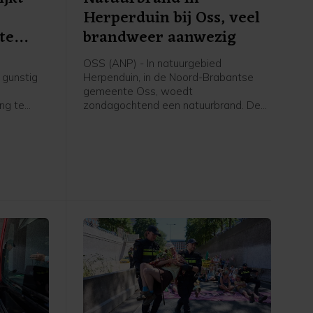
Herperduin bij Oss, veel
te
brandweer aanwezig
OSS (ANP) - In natuurgebied
 gunstig
Herpenduin, in de Noord-Brabantse
gemeente Oss, woedt
ing te
zondagochtend een natuurbrand. De
wacht,
brandweer is met veel voertuigen,
geen
onder meer waterwagens, aanwezig.
g die het
Volgens een woordvoerster van de
schijnsel
veiligheidsregio gaat het om een
, is
gebied van 100 bij 150 meter.