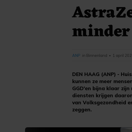
AstraZe
minder
ANP
in Binnenland
1 april 20
•
DEN HAAG (ANP) - Huisa
kunnen ze meer mensen
GGD'en bijna klaar zijn
diensten krijgen daaro
van Volksgezondheid en
zeggen.