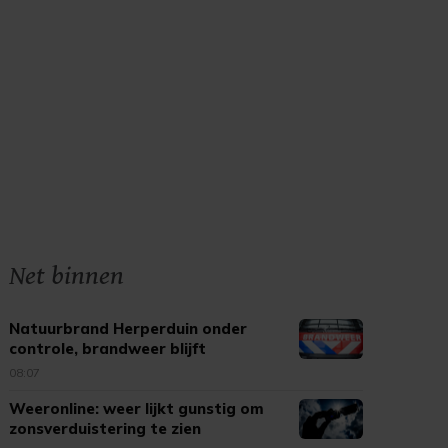
Net binnen
Natuurbrand Herperduin onder
controle, brandweer blijft
nablussen
08:07
Weeronline: weer lijkt gunstig om
zonsverduistering te zien