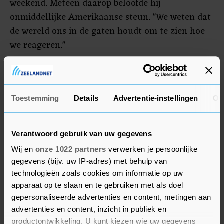
weekend. Meteen daarop beloofde hij
onmiddellijke Amerikaanse steun. "We weten dat
de wereld ons in de gaten houdt om te zien hoe
we reageren."
Het Huis zal echter niet stemmen over de hulp in
de vorm van het pakket dat de Senaat eerder
goedkeurde, zei Johnson maandagavond. "We
Toestemming
Details
Advertentie-instellingen
Ov
zullen over elk van deze maatregelen
afzonderlijk stemmen." Dat kan mogelijk
Verantwoord gebruik van uw gegevens
vrijdagavond gebeuren, aldus Johnson.
Wij en
onze 1022 partners
verwerken je persoonlijke
gegevens (bijv. uw IP-adres) met behulp van
technologieën zoals cookies om informatie op uw
apparaat op te slaan en te gebruiken met als doel
gepersonaliseerde advertenties en content, metingen aan
advertenties en content, inzicht in publiek en
productontwikkeling. U kunt kiezen wie uw gegevens