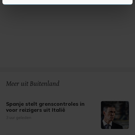
U kunt uw toestemming op elk moment wijzigen of
intrekken in de Cookieverklaring.
Met cookies werkt onze website beter en wordt jouw
bezoek makkelijker en persoonlijker. Op
onze cookiepagina kun je ons cookiebeleid bekijken en je
gemaakte keuze altijd wijzigen of intrekken.
Meer uit Buitenland
Spanje stelt grenscontroles in
voor reizigers uit Italië
3 uur geleden