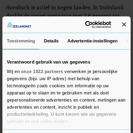
Hornbach is actief in negen landen. In Duitsland
daalde de omzet vorig jaar met 2,6 procent tot
2,8 miljard euro. In de overige acht landen nam
de omzet wel toe. De marktaandelen in
Nederland, Tsjechië en Zwitserland groeiden het
Toestemming
Details
Advertentie-instellingen
Ov
meest.
Verantwoord gebruik van uw gegevens
Wij en
onze 1022 partners
verwerken je persoonlijke
gegevens (bijv. uw IP-adres) met behulp van
technologieën zoals cookies om informatie op uw
apparaat op te slaan en te gebruiken met als doel
gepersonaliseerde advertenties en content, metingen aan
advertenties en content, inzicht in publiek en
productontwikkeling. U kunt kiezen wie uw gegevens
gebruikt en met welke doelen.