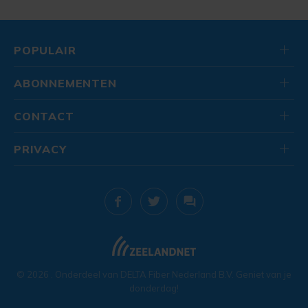
POPULAIR
ABONNEMENTEN
CONTACT
PRIVACY
© 2026
. Onderdeel van
DELTA Fiber Nederland B.V.
Geniet van je
donderdag!