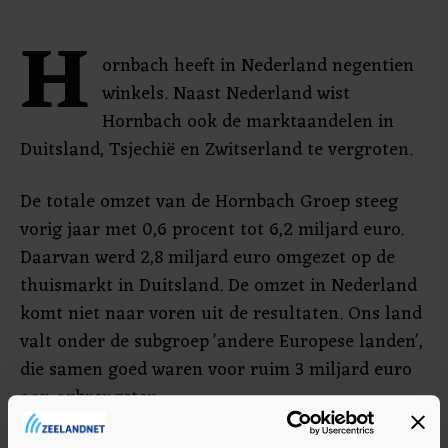
H
ornbach heeft in Nederland negentien
winkels. Naast Nederland wist
Hornbach ook de marktaandelen in
Duitsland, Tsjechië en Zwitserland te vergroten.
De totale omzet van de Hornbach Groep steeg
vorig jaar met 0,6 procent tot 6,2 miljard euro.
Daarvan werd 2,8 miljard euro omgezet op de
thuismarkt in Duitsland. De omzet in Nederland
komt niet naar voren uit de resultaten. Ons land
valt onder de subgroep 'andere Europese landen',
die samen goed waren voor ruim 3 miljard euro
aan opbrengsten.