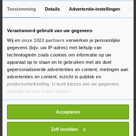
Toestemming
Details
Advertentie-instellingen
Ov
Verantwoord gebruik van uw gegevens
Wij en
onze 1022 partners
verwerken je persoonlijke
gegevens (bijv. uw IP-adres) met behulp van
technologieën zoals cookies om informatie op uw
apparaat op te slaan en te gebruiken met als doel
gepersonaliseerde advertenties en content, metingen aan
advertenties en content, inzicht in publiek en
productontwikkeling. U kunt kiezen wie uw gegevens
gebruikt en met welke doelen.
Als u het toestaat, willen we ook graag:
Accepteren
Informatie verzamelen over uw geografische
Meer uit Financieel
locatie, die tot een paar meter nauwkeurig kan zijn
Uw apparaat identificeren door het actief te
Zelf instellen