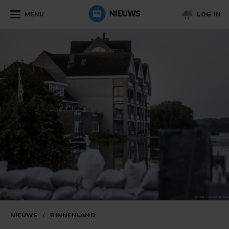
MENU
LOG IN
NIEUWS
/
BINNENLAND