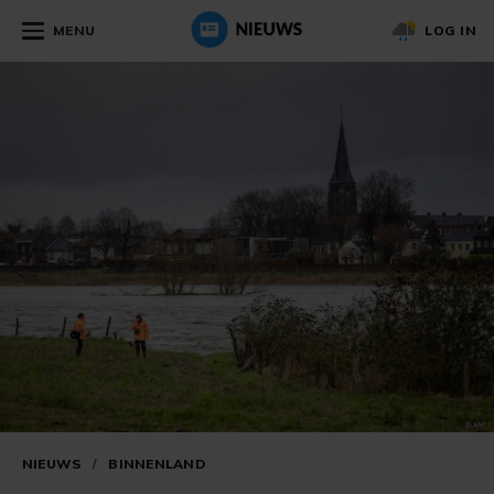
MENU
LOG IN
NIEUWS
/
BINNENLAND