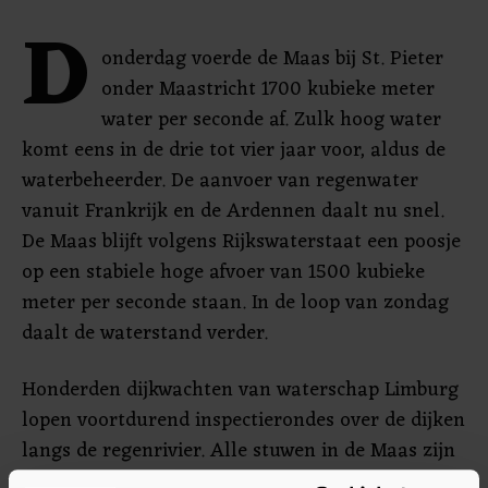
D
onderdag voerde de Maas bij St. Pieter
onder Maastricht 1700 kubieke meter
water per seconde af. Zulk hoog water
komt eens in de drie tot vier jaar voor, aldus de
waterbeheerder. De aanvoer van regenwater
vanuit Frankrijk en de Ardennen daalt nu snel.
De Maas blijft volgens Rijkswaterstaat een poosje
op een stabiele hoge afvoer van 1500 kubieke
meter per seconde staan. In de loop van zondag
daalt de waterstand verder.
Honderden dijkwachten van waterschap Limburg
lopen voortdurend inspectierondes over de dijken
langs de regenrivier. Alle stuwen in de Maas zijn
omhooggezet om het water zo snel door te laten