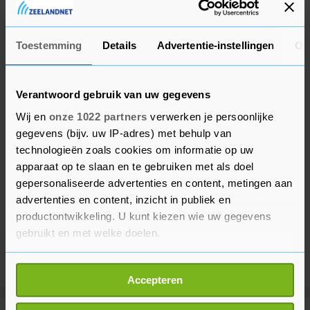
stromen.
Toestemming
Details
Advertentie-instellingen
Ov
Verantwoord gebruik van uw gegevens
Wij en
onze 1022 partners
verwerken je persoonlijke
gegevens (bijv. uw IP-adres) met behulp van
technologieën zoals cookies om informatie op uw
apparaat op te slaan en te gebruiken met als doel
gepersonaliseerde advertenties en content, metingen aan
advertenties en content, inzicht in publiek en
productontwikkeling. U kunt kiezen wie uw gegevens
gebruikt en met welke doelen.
Als u het toestaat, willen we ook graag:
Accepteren
Informatie verzamelen over uw geografische
locatie, die tot een paar meter nauwkeurig kan zijn