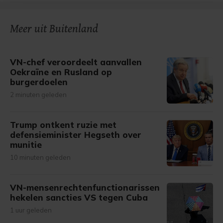
bezoek makkelijker en persoonlijker. Op
onze cookiepagina kun je ons cookiebeleid bekijken en je
gemaakte keuze altijd wijzigen of intrekken.
Meer uit Buitenland
VN-chef veroordeelt aanvallen
Oekraïne en Rusland op
burgerdoelen
2 minuten geleden
Trump ontkent ruzie met
defensieminister Hegseth over
munitie
10 minuten geleden
VN-mensenrechtenfunctionarissen
hekelen sancties VS tegen Cuba
1 uur geleden