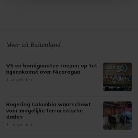
Met cookies werkt onze website beter en wordt jouw
bezoek makkelijker en persoonlijker. Op
onze cookiepagina kun je ons cookiebeleid bekijken en je
gemaakte keuze altijd wijzigen of intrekken.
Meer uit Buitenland
VS en bondgenoten roepen op tot
bijeenkomst over Nicaragua
1 uur geleden
Regering Colombia waarschuwt
voor mogelijke terroristische
daden
1 uur geleden