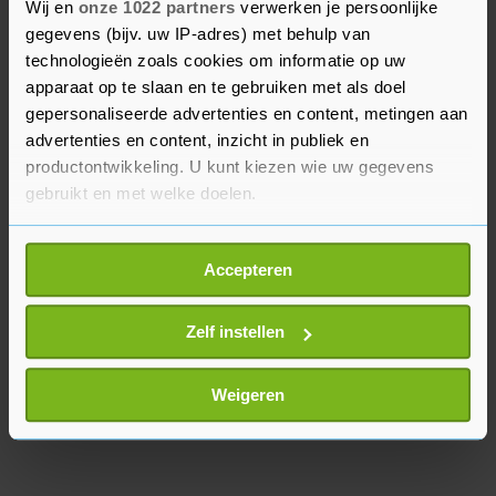
een Witte Huis-functionaris weten. De president
Wij en
onze 1022 partners
verwerken je persoonlijke
kondigt later vrijdag nieuwe maatregelen aan
gegevens (bijv. uw IP-adres) met behulp van
technologieën zoals cookies om informatie op uw
om Amerikanen met studieleningen te ontlasten.
apparaat op te slaan en te gebruiken met als doel
"Hoewel we het hartgrondig oneens zijn met het
gepersonaliseerde advertenties en content, metingen aan
hof, hebben we ons voorbereid op dit scenario",
advertenties en content, inzicht in publiek en
aldus de functionaris.
productontwikkeling. U kunt kiezen wie uw gegevens
gebruikt en met welke doelen.
Als u het toestaat, willen we ook graag:
Accepteren
Informatie verzamelen over uw geografische
locatie, die tot een paar meter nauwkeurig kan zijn
Uw apparaat identificeren door het actief te
Zelf instellen
scannen op specifieke eigenschappen (fingerprinting)
Lees meer over hoe uw persoonlijke gegevens worden
Weigeren
verwerkt en stel uw voorkeuren in het
detailgedeelte
in.
U kunt uw toestemming op elk moment wijzigen of
intrekken in de Cookieverklaring.