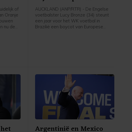
speelsters
idelijk of
AUCKLAND (ANP/RTR) - De Engelse
an Oranje
voetbalster Lucy Bronze (34) steunt
rouwen
een jaar voor het WK voetbal in
n nu de
Brazilië een boycot van Europese
kondigd
speelsters van FIFA-competities.
t elftal
Daarmee schaart de speelster van
k staat
Chelsea zich achter het verzet van de
bele
UEFA tegen FIFA-voorzitter Gianni
p het
Infantino. "Ik denk dat Europese
VB
speelsters zullen vasthouden aan hun
nde tijd
overtuigingen. En aan wat het beste is
voor onze sport. Als dat betekent dat
we sommige competities moeten
boycotten, dan moet dat gebeuren",
aldus Bronze in aanloop van een
oefenduel met Chelsea in Nieuw-
Zeeland tegen Auckland.
 het
Argentinië en Mexico