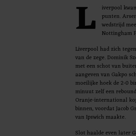
L
iverpool kwa
punten. Arsen
wedstrijd me
Nottingham F
Liverpool had zich tegen
van de zege. Dominik Sz
met een schot van buite
aangeven van Gakpo sc
moeilijke hoek de 2-0 b
minuut zelf een rebound
Oranje-international ko
binnen, voordat Jacob Gr
van Ipswich maakte.
Slot haalde even later