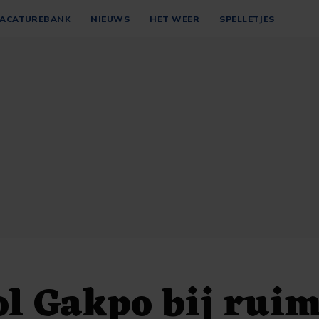
ACATUREBANK
NIEUWS
HET WEER
SPELLETJES
l Gakpo bij rui