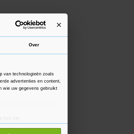
Over
p van technologieën zoals
erde advertenties en content,
en wie uw gegevens gebruikt
g kan zijn
erprinting)
t
detailgedeelte
in. U kunt uw