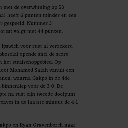
m met de overwinning op 53
al heeft 6 punten minder en een
er gespeeld. Nummer 3
orest volgt met 44 punten.
 Ipswich voor rust al verzekerd
oboszlai opende snel de score
n het strafschopgebied. Op
hoot Mohamed Salah vanuit een
innen, waarna Gakpo in de 44e
 binnenliep voor de 3-0. De
pte na rust zijn tweede doelpunt
eaves in de laatste minuut de 4-1
 Gakpo en Ryan Gravenberch naar