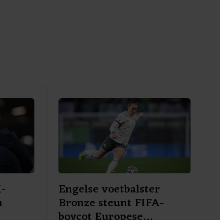
K-
Engelse voetbalster
n
Bronze steunt FIFA-
boycot Europese