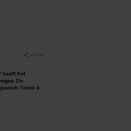
share
DELEN
 heeft het
eague. De
 Ipswich Town: 4-