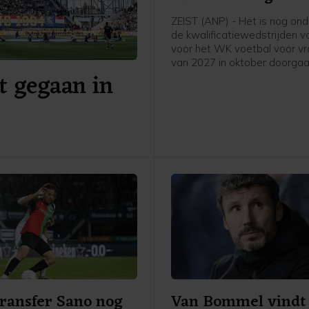
ZEIST (ANP) - Het is nog ondu
de kwalificatiewedstrijden v
voor het WK voetbal voor v
van 2027 in oktober doorgaa
t gegaan in
UEFA een boycot heeft afge
van FIFA-competities. Voor he
van bondscoach Arjan Veurin
op 9 en 13 oktober een dub
ontmoeting met Hongarije o
programma. Volgens de KN
onderzoekt de UEFA de kome
of de duels door zullen gaan.
transfer Sano nog
Van Bommel vindt