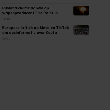
Rusland claimt aanval op
wapenproducent Fire Point in
Oekraïne
10:19
Europese kritiek op Meta en TikTok
om desinformatie over Ceuta
09:51