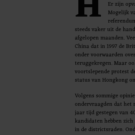
H
Er zijn opv
Mogelijk va
referendum
steeds vaker uit de han
afgelopen maanden. Vee
China dat in 1997 de Br
onder voorwaarden over
teruggekregen. Maar ook
voortslepende protest 
status van Hongkong on
Volgens sommige opiniep
ondervraagden dat het r
jaar tijd gestegen van 
kandidaten hebben zich
in de districtsraden. On