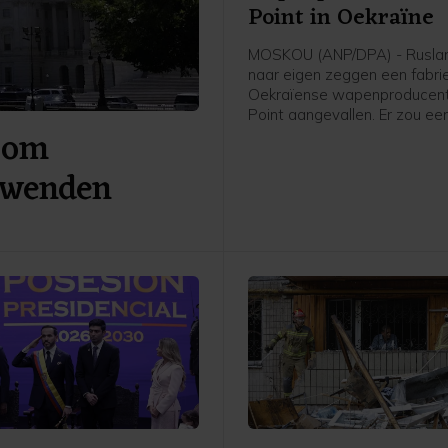
Point in Oekraïne
MOSKOU (ANP/DPA) - Ruslan
naar eigen zeggen een fabri
Oekraïense wapenproducent
Point aangevallen. Er zou een
 om
getroffen zijn waar onderdel
koppen voor de kruisraket F
 wenden
gemaakt worden. Ook werd b
een olieopslag getroffen die
Rusland werd gebruikt om b
te leveren aan de Oekraïens
krijgsmacht.