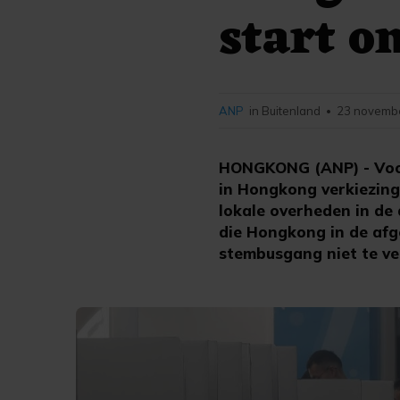
start o
ANP
in Buitenland
23 novembe
•
HONGKONG (ANP) - Voor h
in Hongkong verkiezing
lokale overheden in de
die Hongkong in de af
stembusgang niet te ve