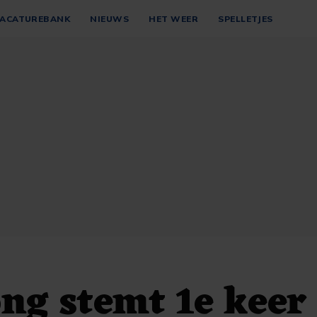
ACATUREBANK
NIEUWS
HET WEER
SPELLETJES
g stemt 1e keer 