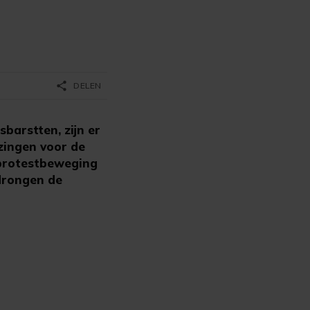
share
DELEN
barstten, zijn er
zingen voor de
 protestbeweging
drongen de