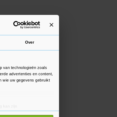
Over
p van technologieën zoals
erde advertenties en content,
en wie uw gegevens gebruikt
g kan zijn
erprinting)