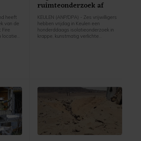
ruimteonderzoek af
d heeft
KEULEN (ANP/DPA) - Zes vrijwilligers
ek van de
hebben vrijdag in Keulen een
 Fire
honderddaags isolatieonderzoek in
 locatie
krappe, kunstmatig verlichte
en en
omstandigheden afgerond. Het
lamingo
onderzoek vond plaats ter
ij Kyiv
voorbereiding op toekomstige
 volgens
ruimtemissies.
randstof
e