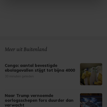
intrekken in de Cookieverklaring.
Met cookies werkt onze website beter en wordt jouw
bezoek makkelijker en persoonlijker. Op
onze cookiepagina kun je ons cookiebeleid bekijken en je
gemaakte keuze altijd wijzigen of intrekken.
Meer uit Buitenland
Congo: aantal bevestigde
ebolagevallen stijgt tot bijna 4000
30 minuten geleden
Naar Trump vernoemde
oorlogsschepen fors duurder dan
verwacht