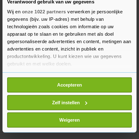
Verantwoord gebruik van uw gegevens
versnellen. Ook voorzitter van de Europese
Commissie Ursula von der Leyen is daar
Wij en
onze 1022 partners
verwerken je persoonlijke
gegevens (bijv. uw IP-adres) met behulp van
voorstander van.
technologieën zoals cookies om informatie op uw
apparaat op te slaan en te gebruiken met als doel
Nederland hoort niet bij die groep. Wel helpt
gepersonaliseerde advertenties en content, metingen aan
Nederland Oekraïne om te voldoen aan de
advertenties en content, inzicht in publiek en
criteria, op onder meer het gebied van de
productontwikkeling. U kunt kiezen wie uw gegevens
rechtsstaat en goed bestuur.
gebruikt en met welke doelen.
Als u het toestaat, willen we ook graag:
Accepteren
Informatie verzamelen over uw geografische
locatie, die tot een paar meter nauwkeurig kan zijn
Uw apparaat identificeren door het actief te
Zelf instellen
scannen op specifieke eigenschappen (fingerprinting)
Lees meer over hoe uw persoonlijke gegevens worden
Weigeren
verwerkt en stel uw voorkeuren in het
detailgedeelte
in.
U kunt uw toestemming op elk moment wijzigen of