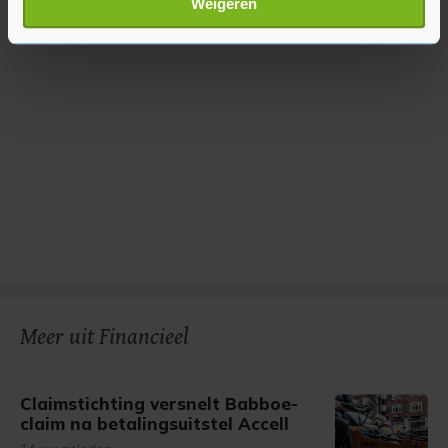
Weigeren
verwerkt en stel uw voorkeuren in het
detailgedeelte
in.
U kunt uw toestemming op elk moment wijzigen of
intrekken in de Cookieverklaring.
Met cookies werkt onze website beter en wordt jouw
bezoek makkelijker en persoonlijker. Op
onze cookiepagina kun je ons cookiebeleid bekijken en je
gemaakte keuze altijd wijzigen of intrekken.
Meer uit Financieel
Claimstichting versnelt Babboe-
claim na betalingsuitstel Accell