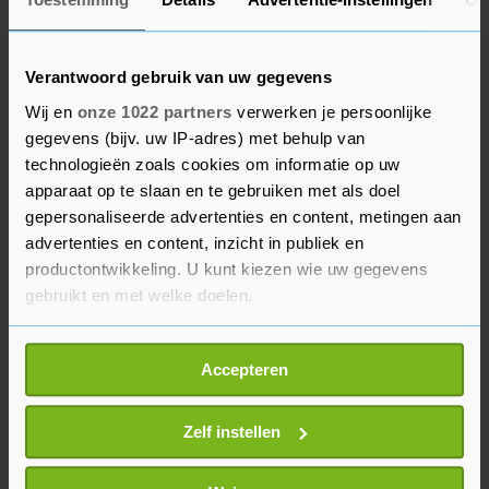
resterende 2,5 miljard euro voor zijn rekening
neemt.
Verantwoord gebruik van uw gegevens
Eerder annuleerde Finland, ook een EU-lidstaat,
Wij en
onze 1022 partners
verwerken je persoonlijke
nog een soortgelijk Russisch kerncentraleproject
gegevens (bijv. uw IP-adres) met behulp van
naar aanleiding van de Russische inval in
technologieën zoals cookies om informatie op uw
Oekraïne. Hongarije heeft zich altijd verzet tegen
apparaat op te slaan en te gebruiken met als doel
de pogingen van de EU om Rusland te isoleren en
gepersonaliseerde advertenties en content, metingen aan
sancties op te leggen. Anders dan andere EU-
advertenties en content, inzicht in publiek en
productontwikkeling. U kunt kiezen wie uw gegevens
landen heeft Hongarije ook bedongen dat het
gebruikt en met welke doelen.
meer gas van Rusland ontvangt daar waar
andere landen juist van de Russische
Als u het toestaat, willen we ook graag:
afhankelijkheid van gas af willen.
Accepteren
Informatie verzamelen over uw geografische
locatie, die tot een paar meter nauwkeurig kan zijn
Uw apparaat identificeren door het actief te
Zelf instellen
scannen op specifieke eigenschappen (fingerprinting)
Lees meer over hoe uw persoonlijke gegevens worden