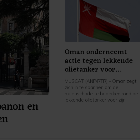
Oman onderneemt
actie tegen lekkende
olietanker voor
zuidkust
MUSCAT (ANP/RTR) - Oman zegt
zich in te spannen om de
milieuschade te beperken rond de
lekkende olietanker voor zijn
banon en
zuidkust. Dat melden staatsmedia
op gezag van het ministerie van
en
Transport.