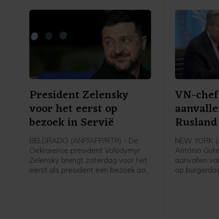
President Zelensky
VN-chef
voor het eerst op
aanvalle
bezoek in Servië
Rusland
burgerd
BELGRADO (ANP/AFP/RTR) - De
NEW YORK (A
Oekraïense president Volodymyr
António Gute
Zelensky brengt zaterdag voor het
aanvallen va
eerst als president een bezoek aan
op burgerdoe
Servië. Hij ontmoet daar zijn
gebieden fel 
Servische ambtgenoot Aleksandar
de strijdend
Vučić.
te stoppen.