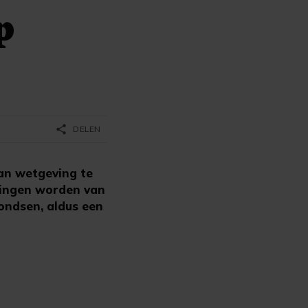
p
share
DELEN
an wetgeving te
igingen worden van
ondsen, aldus een