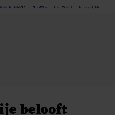
ACATUREBANK
NIEUWS
HET WEER
SPELLETJES
je belooft