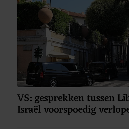
VS: gesprekken tussen Li
Israël voorspoedig verlop