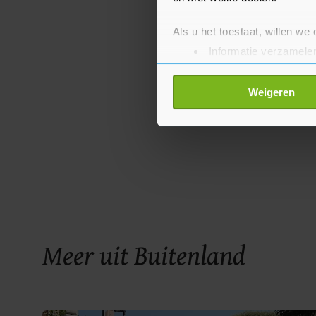
Als u het toestaat, willen we
Informatie verzamelen
Uw apparaat identific
Lees meer over hoe uw perso
Weigeren
toestemming op elk moment wi
Met cookies werkt onze websi
ons cookiebeleid bekijken en 
Meer uit Buitenland