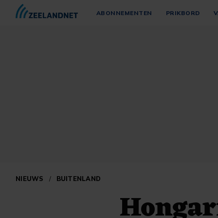
ABONNEMENTEN
PRIKBORD
V
NIEUWS
/
BUITENLAND
Hongari