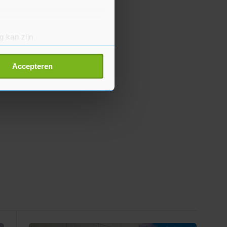
g kan zijn
erprinting)
t
detailgedeelte
in. U kunt uw
Accepteren
p onze cookiepagina kun je