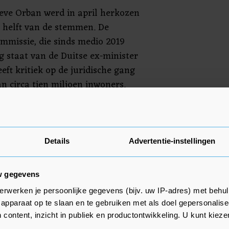
ieve Orban werd in april herkozen
e helft van de stemmen. De
mmissie, die sinds medio 2019
g staat van de Duitse ex-minister
eft kritiek op de juridische gang
n circa tien miljoen inwoners.
yen moet Orban daarom wetten
m dat af te dwingen blokkeert de
gelden voor Hongarije, maar
van Orban wordt in Boedapest al
Details
Advertentie-instellingen
erkt.
w gegevens
erwerken je persoonlijke gegevens (bijv. uw IP-adres) met behul
apparaat op te slaan en te gebruiken met als doel gepersonalise
 content, inzicht in publiek en productontwikkeling. U kunt kiez