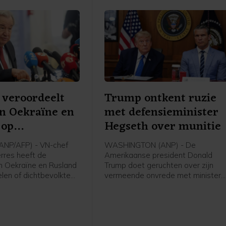
 veroordeelt
Trump ontkent ruzie
n Oekraïne en
met defensieminister
 op
Hegseth over munitie
oelen
NP/AFP) - VN-chef
WASHINGTON (ANP) - De
rres heeft de
Amerikaanse president Donald
n Oekraïne en Rusland
Trump doet geruchten over zijn
len of dichtbevolkte
vermeende onvrede met minister
veroordeeld. Hij roept
van Defensie Pete Hegseth af als
e partijen op hiermee
"onwaar en totaal nergens op
gestoeld". In een bericht op Truth
Social schrijft Trump "extreem blij
te zijn met werk dat Pete Hegset