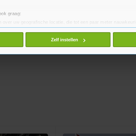
 ook graag:
 over uw geografische locatie, die tot een paar meter nauwkeuri
eren door het actief te scannen op specifieke eigenschappen (fing
onlijke gegevens worden verwerkt en stel uw voorkeuren in he
Zelf instellen
jzigen of intrekken in de Cookieverklaring.
te beter en wordt jouw bezoek makkelijker en persoonlijker. O
je gemaakte keuze altijd wijzigen of intrekken.