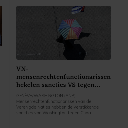
VN-
mensenrechtenfunctionarissen
hekelen sancties VS tegen
Cuba
GENÈVE/WASHINGTON (ANP) -
Mensenrechtenfunctionarissen van de
Verenigde Naties hebben de verstikkende
sancties van Washington tegen Cuba
veroordeeld. De internationale gemeenschap
wordt opgeroepen te voorkomen dat het eiland
h