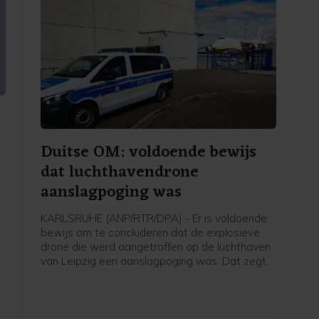
Duitse OM: voldoende bewijs
dat luchthavendrone
aanslagpoging was
KARLSRUHE (ANP/RTR/DPA) - Er is voldoende
bewijs om te concluderen dat de explosieve
drone die werd aangetroffen op de luchthaven
van Leipzig een aanslagpoging was. Dat zegt
de Duitse federaal aanklager, die het
onderzoek naar het voorval overneemt.