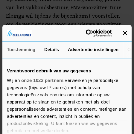
van het vakbondsbestuur. FNV-voorzitter Tuur
Elzinga wil tijdens die bijeenkomst voorstellen
om de verkiezingen voor een nieuwe voorzitter
uit te stellen. Als de rest van het bestuur
daarmee instemt, wordt tegemoetgekomen aan
een van de eisen die FNV Personeel had gesteld.
Toestemming
Details
Advertentie-instellingen
Ov
De zogeheten werkorganisatie van FNV telt ruim
1500 medewerkers.
Verantwoord gebruik van uw gegevens
Wij en
onze 1022 partners
verwerken je persoonlijke
gegevens (bijv. uw IP-adres) met behulp van
technologieën zoals cookies om informatie op uw
apparaat op te slaan en te gebruiken met als doel
gepersonaliseerde advertenties en content, metingen aan
advertenties en content, inzicht in publiek en
productontwikkeling. U kunt kiezen wie uw gegevens
gebruikt en met welke doelen.