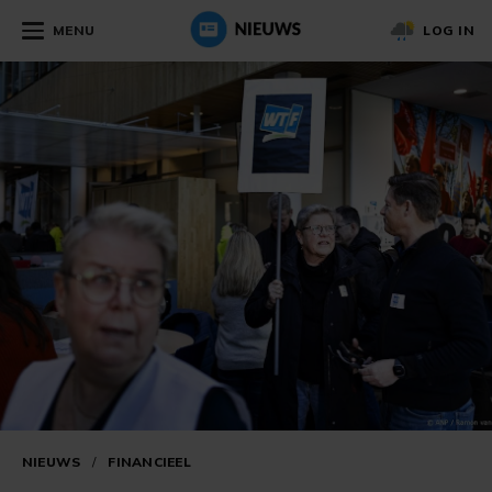
MENU
LOG IN
NIEUWS
/
FINANCIEEL