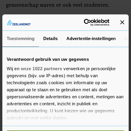
gemeenschap waren er ook veel studenten.
Op beelden van De Gelderlander is te zien dat de
mensen met Palestijnse vlaggen zwaaiden. De
krant zegt dat er naar schatting achthonderd
Toestemming
Details
Advertentie-instellingen
Ov
mensen deelnamen aan de protestmars.
Verantwoord gebruik van uw gegevens
Wij en
onze 1022 partners
verwerken je persoonlijke
gegevens (bijv. uw IP-adres) met behulp van
technologieën zoals cookies om informatie op uw
apparaat op te slaan en te gebruiken met als doel
gepersonaliseerde advertenties en content, metingen aan
advertenties en content, inzicht in publiek en
productontwikkeling. U kunt kiezen wie uw gegevens
gebruikt en met welke doelen.