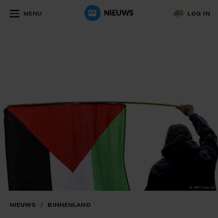
MENU
LOG IN
NIEUWS
/
BINNENLAND