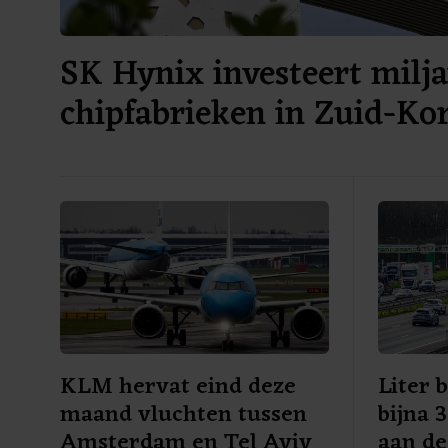
SK Hynix investeert milja
chipfabrieken in Zuid-Ko
KLM hervat eind deze
Liter 
maand vluchten tussen
bijna 
Amsterdam en Tel Aviv
aan d