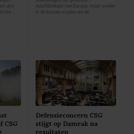
im drie
autofabrikant van Europa, moet sneller
lechte
in de kosten snijden en de
e
overcapaciteit terugdringen om weer
 de
concurrerend te worden. Dat zei Hans
 Zee,
Dieter Pötsch, voorzitter van Porsche
en tevens voorzitter van de raad van
e
commissarissen van Volkswagen,
vrijdag in een verklaring.
st
Defensieconcern CSG
jf CSG
stijgt op Damrak na
g
resultaten