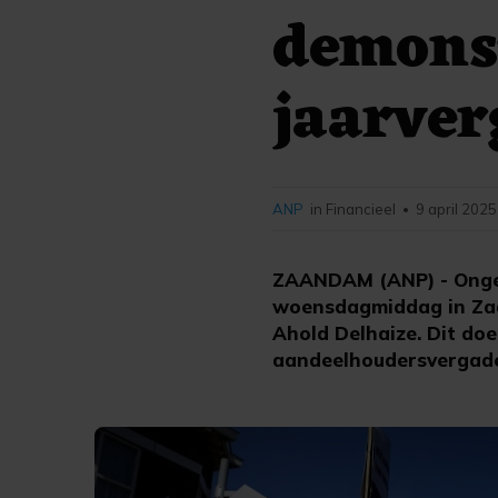
demonst
jaarve
ANP
in Financieel
9 april 2025
•
ZAANDAM (ANP) - Ongev
woensdagmiddag in Zaa
Ahold Delhaize. Dit doe
aandeelhoudersvergader