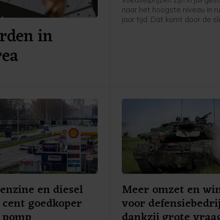
naar het hoogste niveau in ru
jaar tijd. Dat komt door de s
rden in
weersomstandigheden en d
aanhoudende spanningen in
rea
Perzische Golf en de Zwarte
meldt de Voedsel- en
Landbouworganisatie van d
Verenigde Naties (FAO).
benzine en diesel
Meer omzet en win
3 cent goedkoper
voor defensiebedri
e pomp
dankzij grote vraa