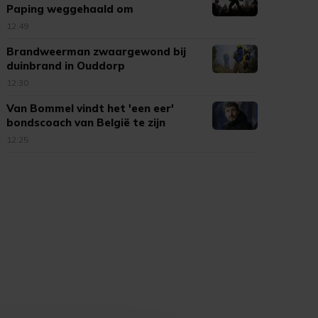
Paping weggehaald om
beschadigingen
12:49
Brandweerman zwaargewond bij
duinbrand in Ouddorp
12:30
Van Bommel vindt het 'een eer'
bondscoach van België te zijn
12:25