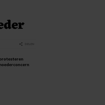
eder
share
DELEN
protesteren
 moederconcern