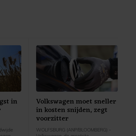
gst in
Volkswagen moet sneller
r
in kosten snijden, zegt
voorzitter
dwijde
WOLFSBURG (ANP/BLOOMBERG) -
stegen
Volkswagen, de grootste