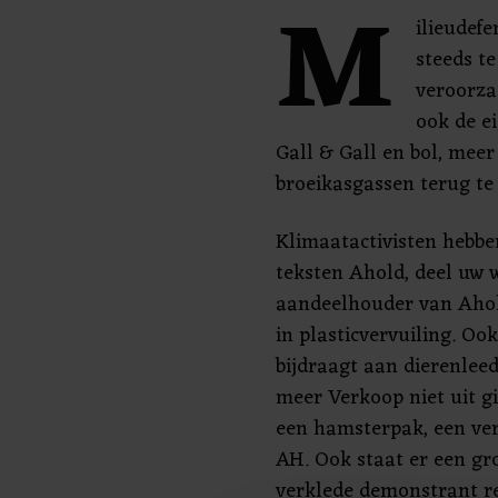
M
ilieudefe
steeds t
veroorza
ook de e
Gall & Gall en bol, meer
broeikasgassen terug te
Klimaatactivisten hebbe
teksten Ahold, deel uw 
aandeelhouder van Ahold
in plasticvervuiling. Oo
bijdraagt aan dierenlee
meer Verkoop niet uit g
een hamsterpak, een ver
AH. Ook staat er een gr
verklede demonstrant re