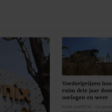
Voedselprijzen hoo
ruim drie jaar doo
oorlogen en weer
ROME (ANP/RTR) - De werel
voedselprijzen zijn in juli ge