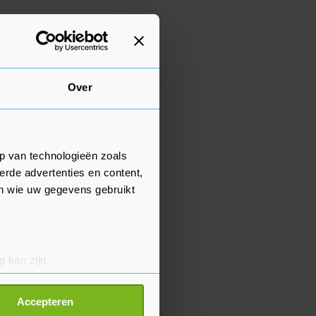
Over
p van technologieën zoals
erde advertenties en content,
en wie uw gegevens gebruikt
g kan zijn
erprinting)
t
detailgedeelte
in. U kunt uw
Accepteren