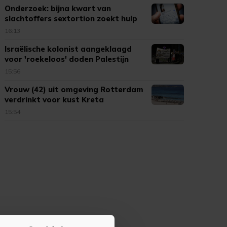
Onderzoek: bijna kwart van
slachtoffers sextortion zoekt hulp
16:13
Israëlische kolonist aangeklaagd
voor 'roekeloos' doden Palestijn
15:56
Vrouw (42) uit omgeving Rotterdam
verdrinkt voor kust Kreta
15:54