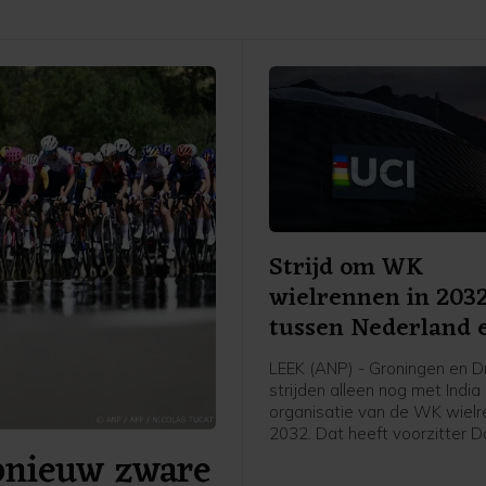
Strijd om WK
wielrennen in 203
tussen Nederland 
India
LEEK (ANP) - Groningen en D
strijden alleen nog met Indi
organisatie van de WK wielr
2032. Dat heeft voorzitter D
pnieuw zware
Lappartient van de internati
wielerbond UCI bekendgema