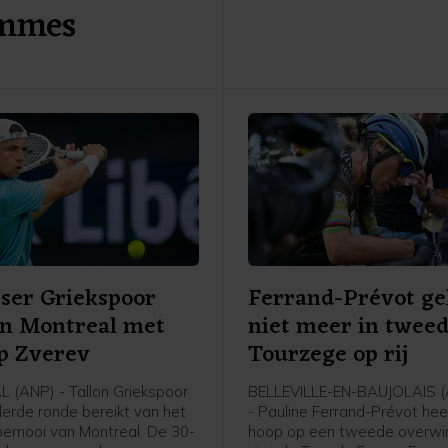
emmes
tijdens een interview. Eigena
Rondhuis van wielerorganisa
Courage Event, een van de
organisaties achter het Ned
WK-bid, is blij met het wegv
concurrenten, maar ziet India
van de zwaarste tegenkandi
ser Griekspoor
Ferrand-Prévot ge
in Montreal met
niet meer in twee
p Zverev
Tourzege op rij
(ANP) - Tallon Griekspoor
BELLEVILLE-EN-BAUJOLAIS 
derde ronde bereikt van het
- Pauline Ferrand-Prévot hee
ernooi van Montreal. De 30-
hoop op een tweede overwi