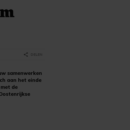
am
share
DELEN
nauw samenwerken
ich aan het einde
 met de
Oostenrijkse