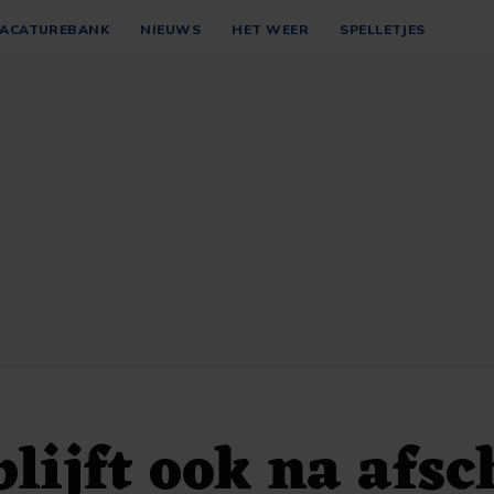
ACATUREBANK
NIEUWS
HET WEER
SPELLETJES
lijft ook na afsc