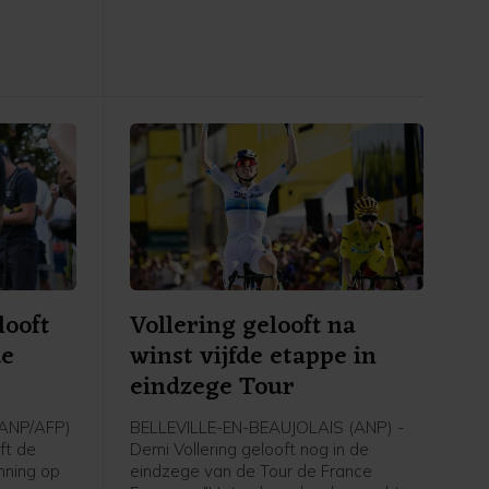
ar Thijs
daarin ook onder anderen vijfvoudig
tie
Tourwinnaar en regerend
wereldkampioen Tadej Pogačar. Del
erlandse
Toro werd zelf derde bij zijn debuut in
allen van
de Ronde van Frankrijk en won de
 als "een
witte jongerentrui.
daten".
looft
Vollering gelooft na
de
winst vijfde etappe in
eindzege Tour
(ANP/AFP)
BELLEVILLE-EN-BEAUJOLAIS (ANP) -
ft de
Demi Vollering gelooft nog in de
nning op
eindzege van de Tour de France