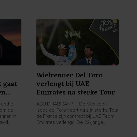
Wielrenner Del Toro
2 gaat
verlengt bij UAE
en
Emirates na sterke Tour
renthe
ABU DHABI (ANP) - De Mexicaan
a om de
Isaac del Toro heeft na zijn sterke Tour
ennen in
de France zijn contract bij UAE Team
avid
Emirates verlengd. De 22-jarige
onale
wielrenner ligt daardoor de komende
akt
vijf jaar nog vast bij de ploeg met