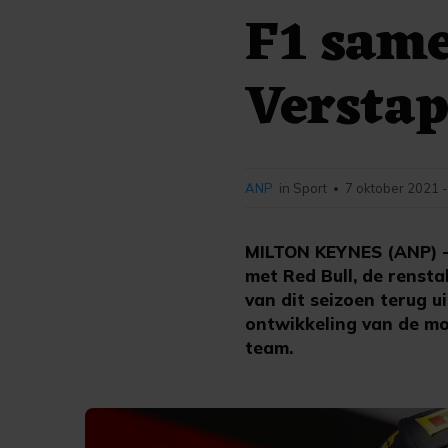
F1 sam
Versta
ANP
in Sport
7 oktober 2021 -
•
MILTON KEYNES (ANP) - 
met Red Bull, de renst
van dit seizoen terug u
ontwikkeling van de mo
team.