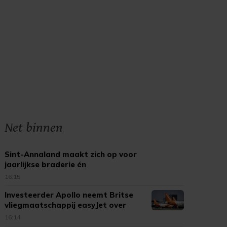
Net binnen
Sint-Annaland maakt zich op voor
jaarlijkse braderie én
kinderbraderie
16:15
Investeerder Apollo neemt Britse
vliegmaatschappij easyJet over
16:14