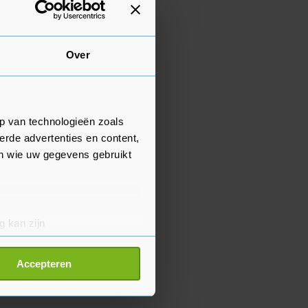
Over
p van technologieën zoals
erde advertenties en content,
en wie uw gegevens gebruikt
g kan zijn
erprinting)
t
detailgedeelte
in. U kunt uw
Accepteren