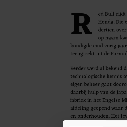
R
ed Bull rijd
Honda. Die 
dertien ove
op naam kw
kondigde eind vorig jaar
terugtrekt uit de Formul
Eerder werd al bekend d
technologische kennis 
eigen beheer gaat dooro
daarbij hulp van de Japa
fabriek in het Engelse M
afdeling geopend waar 
en onderhouden. Het le
'zusterteam' AlphaTauri