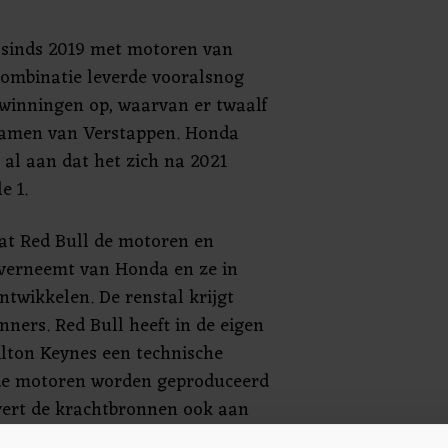
t sinds 2019 met motoren van
combinatie leverde vooralsnog
rwinningen op, waarvan er twaalf
amen van Verstappen. Honda
 al aan dat het zich na 2021
e 1.
at Red Bull de motoren en
overneemt van Honda en ze in
ntwikkelen. De renstal krijgt
nners. Red Bull heeft in de eigen
ilton Keynes een technische
de motoren worden geproduceerd
vert de krachtbronnen ook aan
.