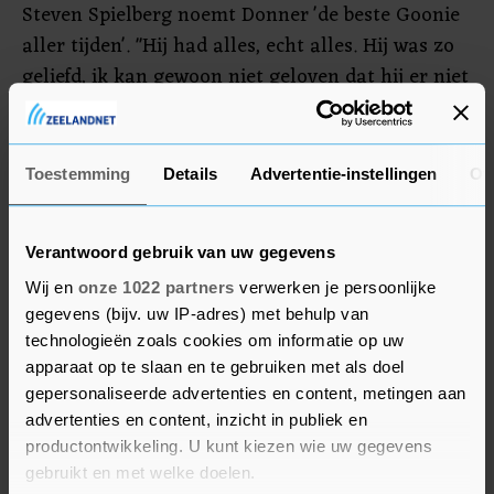
Steven Spielberg noemt Donner 'de beste Goonie
aller tijden'. "Hij had alles, echt alles. Hij was zo
geliefd, ik kan gewoon niet geloven dat hij er niet
meer is", aldus de regisseur.
Donner regisseerde zijn laatste film in 2006: 16
Toestemming
Details
Advertentie-instellingen
Ov
Blocks, met Bruce Willis. In 2009 produceerde hij
nog X-Men Origins: Wolverine.
Verantwoord gebruik van uw gegevens
Wij en
onze 1022 partners
verwerken je persoonlijke
gegevens (bijv. uw IP-adres) met behulp van
technologieën zoals cookies om informatie op uw
apparaat op te slaan en te gebruiken met als doel
gepersonaliseerde advertenties en content, metingen aan
advertenties en content, inzicht in publiek en
productontwikkeling. U kunt kiezen wie uw gegevens
gebruikt en met welke doelen.