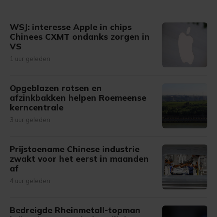
gemaakte keuze altijd wijzigen of intrekken.
WSJ: interesse Apple in chips
Chinees CXMT ondanks zorgen in
VS
1 uur geleden
Opgeblazen rotsen en
afzinkbakken helpen Roemeense
kerncentrale
3 uur geleden
Prijstoename Chinese industrie
zwakt voor het eerst in maanden
af
4 uur geleden
Bedreigde Rheinmetall-topman