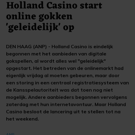
Holland Casino start
online gokken
'geleidelijk' op
DEN HAAG (ANP) - Holland Casino is eindelijk
begonnen met het aanbieden van digitale
gokspellen, al wordt alles wel "geleidelijk"
opgestart. Het betreden van de onlinemarkt had
eigenlijk vrijdag al moeten gebeuren, maar door
een storing in een centraal registratiesysteem van
de Kansspelautoriteit was dat toen nog niet
mogelijk. Andere aanbieders begonnen vervolgens
zaterdag met hun internetavontuur. Maar Holland
Casino besloot de lancering uit te stellen tot na
het weekend.
ANP