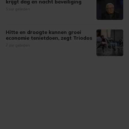
krijgt dag en nacht beveiliging
5 uur geleden
Hitte en droogte kunnen groei
economie tenietdoen, zegt Triodos
7 uur geleden