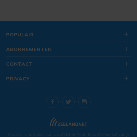
POPULAIR
ABONNEMENTEN
CONTACT
PRIVACY
© 2026
. Onderdeel van
DELTA Fiber Nederland B.V.
Geniet van je