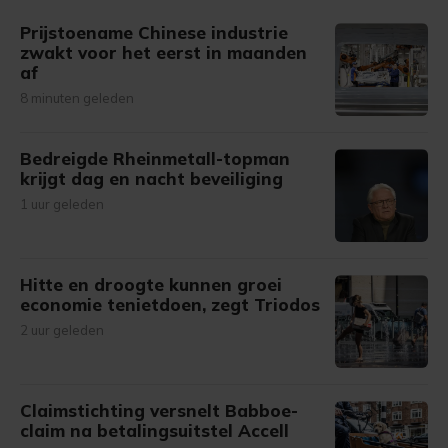
gemaakte keuze altijd wijzigen of intrekken.
Prijstoename Chinese industrie
zwakt voor het eerst in maanden
af
8 minuten geleden
Bedreigde Rheinmetall-topman
krijgt dag en nacht beveiliging
1 uur geleden
Hitte en droogte kunnen groei
economie tenietdoen, zegt Triodos
2 uur geleden
Claimstichting versnelt Babboe-
claim na betalingsuitstel Accell