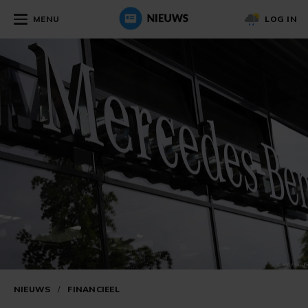
MENU
LOG IN
NIEUWS
/
FINANCIEEL